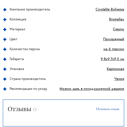
Crystalite Bohemia
Компания производитель
Bromelias
Коллекция
Стекло
Материал
Прозрачный
Цвет
на 6 персон
Количество персон
9,8x9,7x9,5 см
Габариты
Картонная
Упаковка
Чехия
Страна производитель
Можно мыть в посудомоечной машине
Рекомендации по уходу
Отзывы
0
Оставить отзыв