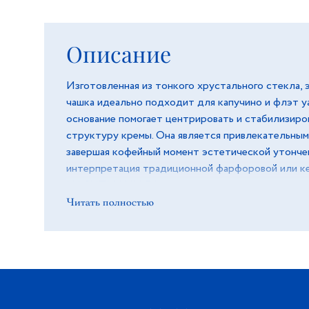
Описание
Изготовленная из тонкого хрустального стекла, 
чашка идеально подходит для капучино и флэт уа
основание помогает центрировать и стабилизиров
структуру кремы. Она является привлекательным
завершая кофейный момент эстетической утонче
интерпретация традиционной фарфоровой или ке
NACHTMANN Ethno воплощает современную эле
вдохновленную культурным наследием. С элемен
Читать полностью
арабески эта коллекция переосмысливает тради
современном ключе. Изготовленная из высококач
стекла с исключительной точностью, Ethno сияе
долговечностью. От стаканов и кофейных чашек 
графина, она украсит любое событие — от утрен
коктейльного часа.