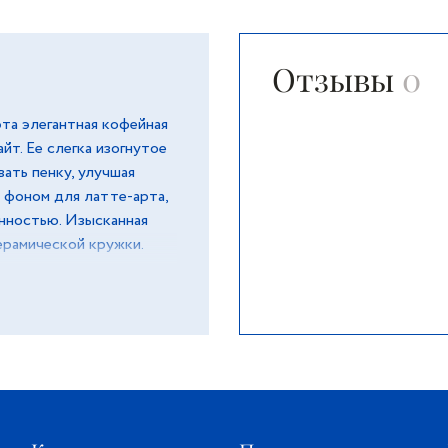
Отзывы
0
эта элегантная кофейная
йт. Ее слегка изогнутое
ать пенку, улучшая
 фоном для латте-арта,
нностью. Изысканная
рамической кружки.
гантность,
тами современного стиля
ционный дизайн в
ественного хрустального
т блеском и
до тарелок, мисок и
него кофе до стильного