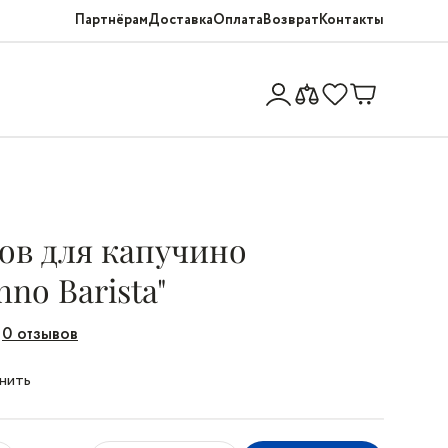
Партнёрам
Доставка
Оплата
Возврат
Контакты
ов для капучино
hno Barista"
0 отзывов
нить