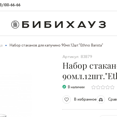
5) 100-66-66
да
Набор стаканов для капучино 90мл.12шт."Ethno Barista"
Артикул: 83879
Набор стакан
90мл.12шт."Et
В наличии
В избранное
Срав