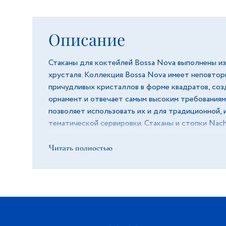
Описание
Стаканы для коктейлей Bossa Nova выполнены из
хрусталя. Коллекция Bossa Nova имеет неповтор
причудливых кристаллов в форме квадратов, со
орнамент и отвечает самым высоким требованиям
позволяет использовать их и для традиционной, 
тематической сервировки. Стаканы и стопки Nach
прозрачного и цветного хрусталя, невероятно э
своим блеском и изысканной гравировкой. Несмо
Читать полностью
применение современных технологий, некоторые
стаканов Nachtmann осуществляются вручную. Э
достигнуть высочайшего качества исполнения ка
Изобретенная мастерами компании техника резки
добиться особой игры света, который, отражаясь
окутывает стаканы настоящим сиянием.