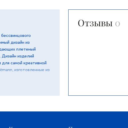
Отзывы
0
 бессвинцового
имый дизайн из
здающих плетеный
. Дизайн изделий
и для самой креативной
tmann, изготовленные из
легантны. Они поражают
тря на широкое
 этапы производства
то позволяет
ждого предмета.
 граней позволяет
 и преломляясь,