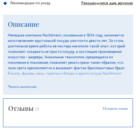
Рекомендуется мыть вручную
Рекомендации по уходу
Описание
Немецкая компания Nachtmann, основанная в 1834 году, занимается
изготовлением хрустальной посуды уже почти двести лет. За столь
длительное время работы ее мастера накопили такой опыт, который
позволяет создавать не просто посуду, а настоящие произведения
искусства – шедевры. Уникальная технология, предающаяся из
поколения в поколение, позволяет резать грани таким образом, что
лучи света преломляются и вызывают фонтан бриллиантовых брызг.
Бокалы, фужеры, вазы, тарелки и блюда и другая посуда Nachtmann
изготавливается из высококачественного хрусталя. Благодаря
современным технологиям производства кристальная прозрачность и
Читать полностью
потрясающий блеск посуды сохраняется многие годы, а нежный звон
бокалов воистину неповторим. Сегодня мастера используют и стекло,
которое выглядит также прекрасно, как и хрусталь, однако придание
Отзывы
0
стеклу формы происходит только вручную, что гарантирует качество
Оставить отзыв
каждого предмета посуды.