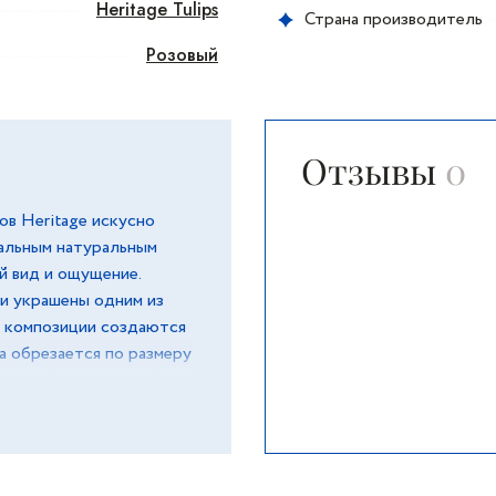
Heritage Tulips
Страна производитель
Розовый
Отзывы
0
в Heritage искусно
альным натуральным
 вид и ощущение.
и украшены одним из
и композиции создаются
а обрезается по размеру
истов. Затем каждый
дивидуально и, наконец,
te Noire созданы как
руют высочайшее
 вы могли наслаждаться