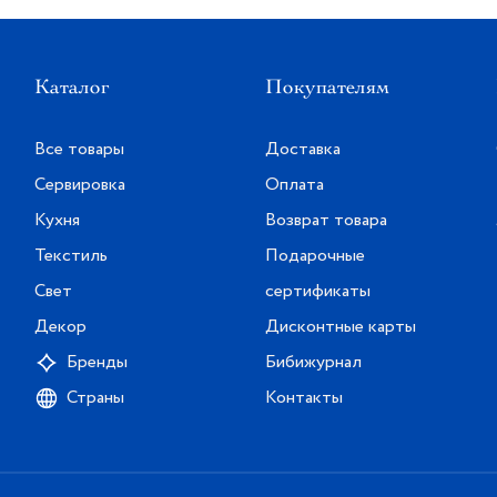
eritage Tulip, созданный
флакон духов объемом 10
менной, насыщенный,
Каталог
Покупателям
веточные ноты и свежие
Все товары
Доставка
Сервировка
Оплата
Кухня
Возврат товара
Текстиль
Подарочные
Свет
сертификаты
Декор
Дисконтные карты
Бренды
Бибижурнал
Страны
Контакты