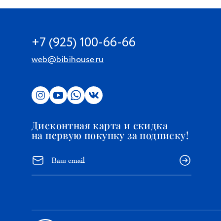
ими у себя дома. Аромат в упаковке: В комплект H
с любовью и вниманием к деталям, входит один 
мл. Аромат : Belle Epoque: Изысканный и вневре
+7 (925) 100-66-66
сливочный аромат, сочетающий в себе зеленые ц
травы. Ноты пачули, герани, ириса и лилии.
web@bibihouse.ru
Дисконтная карта и скидка
на первую покупку за подписку!