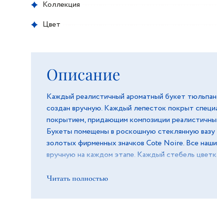
Коллекция
Цвет
Описание
Каждый реалистичный ароматный букет тюльпано
создан вручную. Каждый лепесток покрыт специ
покрытием, придающим композиции реалистичный
Букеты помещены в роскошную стеклянную вазу 
золотых фирменных значков Cote Noire. Все наш
вручную на каждом этапе. Каждый стебель цветк
и составляется одним из наших увлеченных флор
цветок ароматизируется вручную, проверяется ин
Читать полностью
упаковывается в коробку вручную. Композиции Cô
настоящие произведения искусства и демонстри
мастерство, внимание к деталям и заботу, чтобы