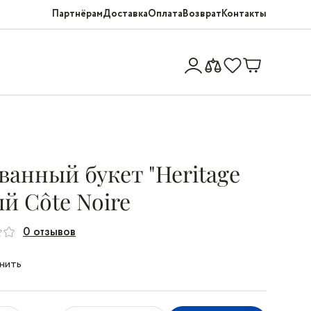
Партнёрам
Доставка
Оплата
Возврат
Контакты
анный букет "Heritage
ый Côte Noire
0 отзывов
нить