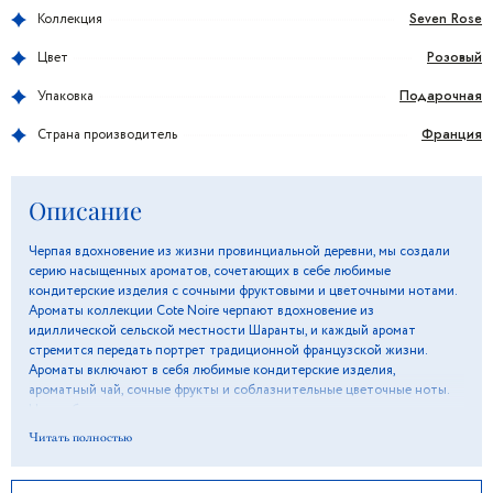
Seven Rose
Коллекция
Розовый
Цвет
Подарочная
Упаковка
Франция
Страна производитель
Описание
Черпая вдохновение из жизни провинциальной деревни, мы создали
серию насыщенных ароматов, сочетающих в себе любимые
кондитерские изделия с сочными фруктовыми и цветочными нотами.
Ароматы коллекции Cote Noire черпают вдохновение из
идиллической сельской местности Шаранты, и каждый аромат
стремится передать портрет традиционной французской жизни.
Ароматы включают в себя любимые кондитерские изделия,
ароматный чай, сочные фрукты и соблазнительные цветочные ноты.
Цветы были искусно изготовлены вручную, и на них нанесено
специальное натуральное покрытие, придающее каждому лепестку
Читать полностью
живой вид и ощущение прикосновения. Лепестки наделены тонким
ароматом. Композиция из семи роз помещена в кубок с тонким
ароматом и красиво упакована в коробку Cote Noire с лентой. Розовый