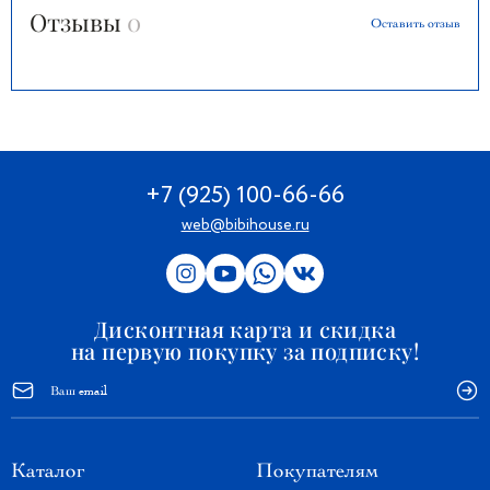
Отзывы
0
пион: этот роскошный аромат смешан с жасмином, верхними нотами
Оставить отзыв
розы и левкой, создавая округлый аромат, почти воссоздающий
прелесть свежего букета пионов. Rose Oud: Молодой и ароматный
розовый уд, согретый полуденным солнцем. Богатый и невинный
аромат, дополненный стойкими нотами гибискуса.
+7 (925) 100-66-66
web@bibihouse.ru
Дисконтная карта и скидка
на первую покупку за подписку!
Каталог
Покупателям