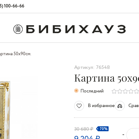
5) 100-66-66
артина 50х90см.
Артикул: 76548
Картина 50х9
Последний
В избранное
Срав
30 680 ₽
70%
-