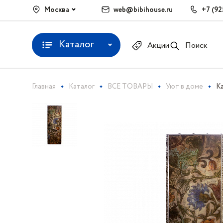
Москва
web@bibihouse.ru
+7 (92
Каталог
Акции
Поиск
Главная
Каталог
ВСЕ ТОВАРЫ
Уют в доме
Ка