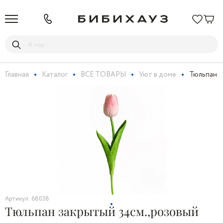
Главная
Каталог
ВСЕ ТОВАРЫ
Уют в доме
Тюльпан з
Артикул: 68038
Тюльпан закрытый 34см.,розовый