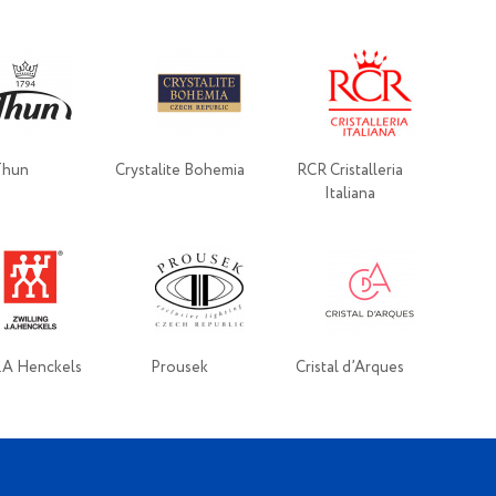
Thun
Crystalite Bohemia
RCR Cristalleria
Italiana
J.A Henckels
Prousek
Cristal d’Arques