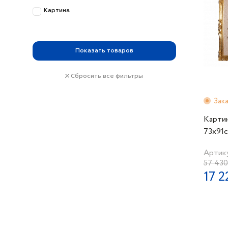
Картина
Показать
товаров
Сбросить все фильтры
Зак
Карти
73х91с
Артик
57 430
17 2