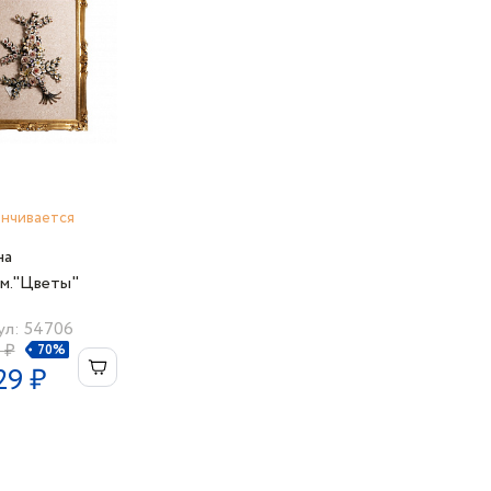
анчивается
на
м."Цветы"
ул: 54706
 ₽
70%
29 ₽