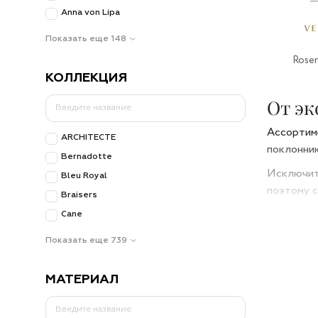
Anna von Lipa
Показать еще 148
Rosen
КОЛЛЕКЦИЯ
От эк
Ассортиме
ARCHITECTE
поклонник
Bernadotte
Исключите
Bleu Royal
поэтому с
Braisers
экологиче
Cane
Отличител
Показать еще 739
Так, лине
по-настоя
МАТЕРИАЛ
вилки и л
Однако пр