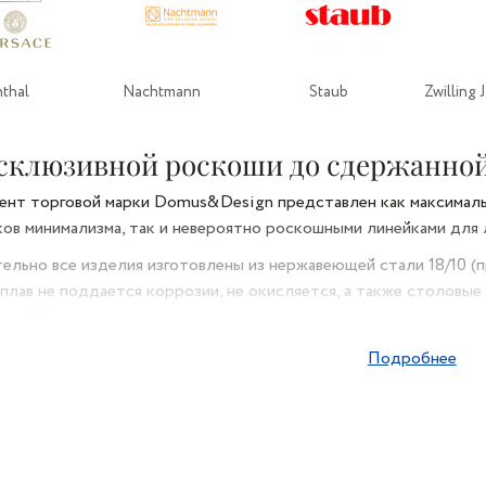
thal
Nachtmann
Staub
Zwilling 
склюзивной роскоши до сдержанной
нт торговой марки Domus&Design представлен как максимал
ов минимализма, так и невероятно роскошными линейками для
льно все изделия изготовлены из нержавеющей стали 18/10 (п
плав не поддается коррозии, не окисляется, а также столовые
ской безопасностью.
ьная особенность изделий D&D — эксклюзивный и непревзойд
Подробнее
йка приборов Versailles выдержана в стиле «Queen»: ювелирна
щему королевское впечатление. Приборы коллекции Paris дек
ожки Capri и Ischia притягивают взгляды цветными инкрустиров
ивлекательный внешний вид и аристократичность изделий не 