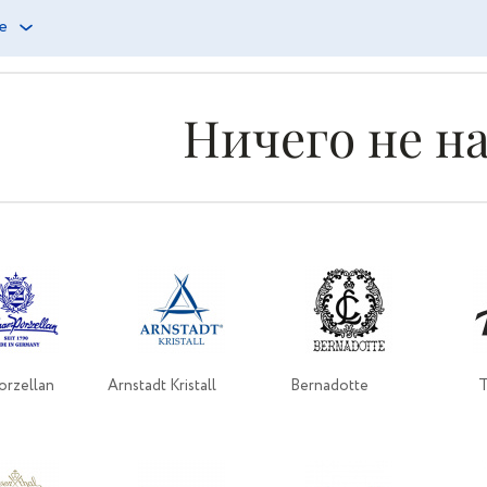
е
Ничего не н
orzellan
Arnstadt Kristall
Bernadotte