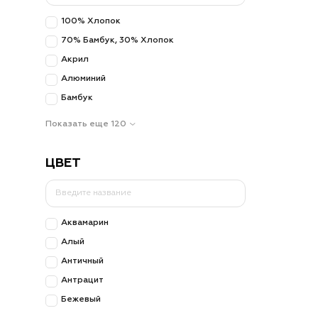
коллекции
100% Хлопок
поддержив
70% Бамбук, 30% Хлопок
Наборы ит
Акрил
застежкам
Алюминий
столовых 
Бамбук
Показать еще 120
ЦВЕТ
Аквамарин
Алый
Античный
Антрацит
Бежевый