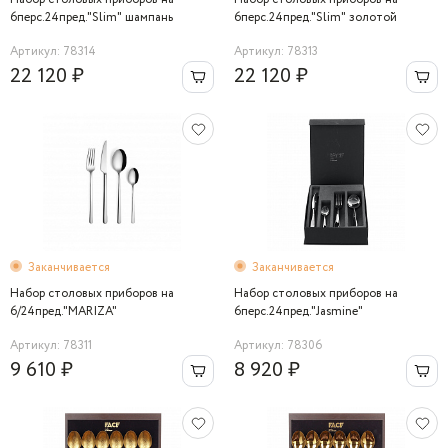
6перс.24пред."Slim" шампань
6перс.24пред."Slim" золотой
Артикул: 78314
Артикул: 78313
22 120 ₽
22 120 ₽
Заканчивается
Заканчивается
Набор столовых приборов на
Набор столовых приборов на
6/24пред."MARIZA"
6перс.24пред."Jasmine"
Артикул: 78311
Артикул: 78306
9 610 ₽
8 920 ₽