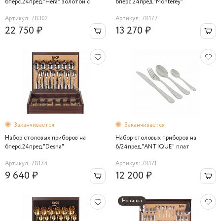
6перс.24пред."Hera" золотой с
6перс.24пред."Monterey"
хромом
Артикул: 78302
Артикул: 78177
22 750 ₽
13 270 ₽
Заканчивается
Заканчивается
Набор столовых приборов на
Набор столовых приборов на
6перс.24пред."Desna"
6/24пред."ANTIQUE" плат
Артикул: 78174
Артикул: 78171
9 640 ₽
12 200 ₽
Новинка