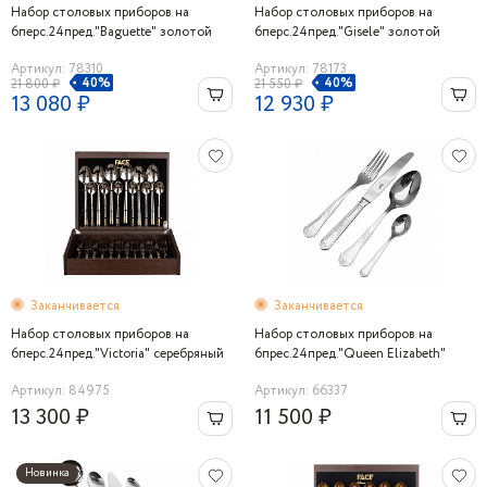
Набор столовых приборов на
Набор столовых приборов на
6перс.24пред."Baguette" золотой
6перс.24пред."Gisele" золотой
Артикул: 78310
Артикул: 78173
40%
40%
21 800 ₽
21 550 ₽
13 080 ₽
12 930 ₽
Заканчивается
Заканчивается
Набор столовых приборов на
Набор столовых приборов на
6перс.24пред."Victoria" серебряный
6прес.24пред."Queen Elizabeth"
с золотом
Артикул: 84975
Артикул: 66337
13 300 ₽
11 500 ₽
Новинка