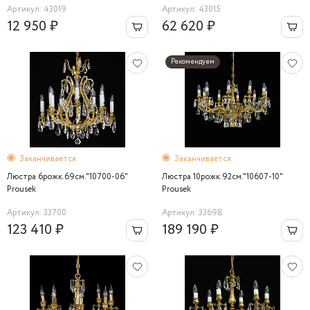
Артикул: 43019
Артикул: 43015
12 950 ₽
62 620 ₽
Рекомендуем
Заканчивается
Заканчивается
Люстра 6рожк.69см."10700-06"
Люстра 10рожк.92см."10607-10"
Prousek
Prousek
Артикул: 33700
Артикул: 33698
123 410 ₽
189 190 ₽