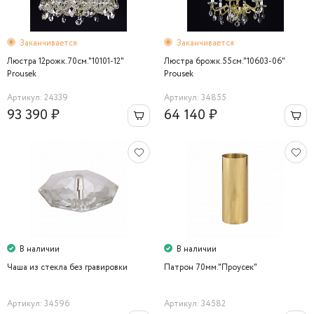
Заканчивается
Заканчивается
Люстра 12рожк.70см."10101-12"
Люстра 6рожк.55см."10603-06"
Prousek
Prousek
Артикул: 24339
Артикул: 34855
93 390 ₽
64 140 ₽
В наличии
В наличии
Чаша из стекла без гравировки
Патрон 70мм."Проусек"
Артикул: 34596
Артикул: 34582