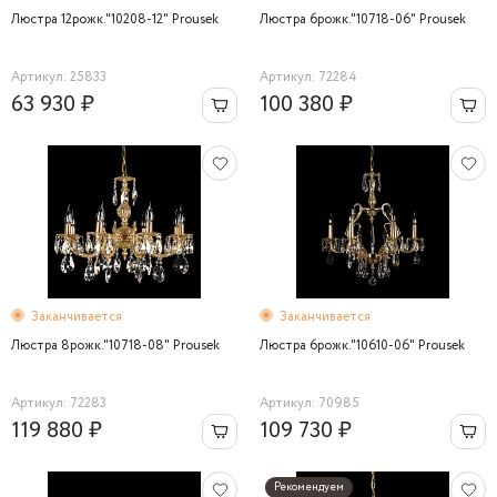
Люстра 12рожк."10208-12" Prousek
Люстра 6рожк."10718-06" Prousek
Артикул: 25833
Артикул: 72284
63 930 ₽
100 380 ₽
Заканчивается
Заканчивается
Люстра 8рожк."10718-08" Prousek
Люстра 6рожк."10610-06" Prousek
Артикул: 72283
Артикул: 70985
119 880 ₽
109 730 ₽
Рекомендуем