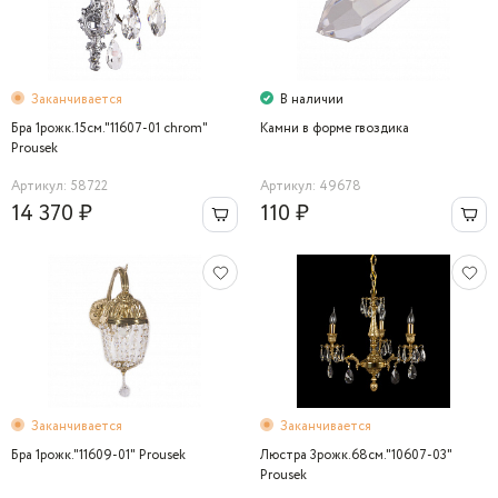
Заканчивается
В наличии
Бра 1рожк.15см."11607-01 chrom"
Камни в форме гвоздика
Prousek
Артикул: 58722
Артикул: 49678
14 370 ₽
110 ₽
Заканчивается
Заканчивается
Бра 1рожк."11609-01" Prousek
Люстра 3рожк.68см."10607-03"
Prousek