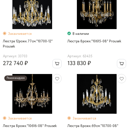
Заканчивается
В наличии
Люстра 12рожк.77см."10700-12"
Люстра 8рожк."10615-08" Prousek
Prousek
Артикул: 33703
Артикул: 63435
272 740 ₽
133 830 ₽
Рекомендуем
Заканчивается
Заканчивается
Люстра 8рожк."10616-08" Prousek
Люстра 8рожк.69см."10700-08"