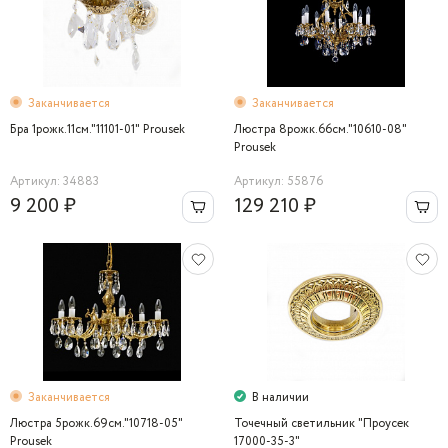
Заканчивается
Заканчивается
Бра 1рожк.11см."11101-01" Prousek
Люстра 8рожк.66см."10610-08"
Prousek
Артикул: 34883
Артикул: 55876
9 200 ₽
129 210 ₽
Заканчивается
В наличии
Люстра 5рожк.69см."10718-05"
Точечный светильник "Проусек
Prousek
17000-35-3"