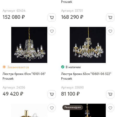
Prousek
Артикул: 63434
Артикул: 33701
152 080 ₽
168 290 ₽
Заканчивается
В наличии
Люстра 6рожк.61см."10101-06"
Люстра 6рожк.63см."10601-06 522"
Prousek
Prousek
Артикул: 24336
Артикул: 33690
49 420 ₽
81 100 ₽
Рекомендуем