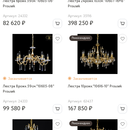
Люстра 6рожк.59см."10605-06"
Люстра 24рожк.103см."10607-16+8"
Prousek
Prousek
Артикул: 24332
Артикул: 35116
82 620 ₽
398 250 ₽
Рекомендуем
Заканчивается
Заканчивается
Люстра 8рожк.59см."10605-08"
Люстра 10рожк."10616-10" Prousek
Prousek
Артикул: 24333
Артикул: 63437
99 580 ₽
167 850 ₽
Рекомендуем