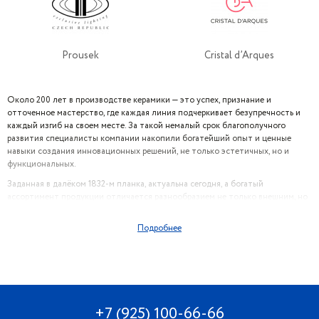
Prousek
Cristal d’Arques
Около 200 лет в производстве керамики — это успех, признание и
отточенное мастерство, где каждая линия подчеркивает безупречность и
каждый изгиб на своем месте. За такой немалый срок благополучного
развития специалисты компании накопили богатейший опыт и ценные
навыки создания инновационных решений, не только эстетичных, но и
функциональных.
Заданная в далёком 1832-м планка, актуальна сегодня, а богатый
ассортимент продукции отличается разнообразием не только внешним, но
и по назначению и стилистическому решению.
Преимущества
Подробнее
посуды Waeshterbach:
· безвредна для человека и окружающей среды;
· можно мыть в посудомоечной машине;
+7 (925) 100-66-66
· отличается особым и неповторимым блеском глазури, секрет