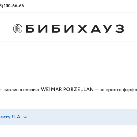
5) 100-66-66
т каолин в поэзию.
WEIMAR PORZELLAN
— не просто фарфор
есь — носитель генетического кода мастерства, где рука художн
Потому что это качество и безупречная ручная работа, кот
виту Я-А
зну, звонкую прочность и невесомую элегантность.
Фарфор 