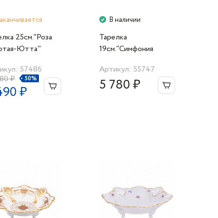
аканчивается
В наличии
елка 25см."Роза
Тарелка
отая-Ютта"
19см."Симфония
кобальт"
икул: 57486
Артикул: 55747
980 ₽
50%
5 780 ₽
490 ₽