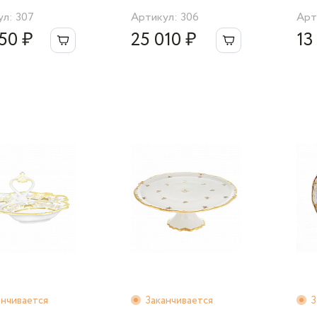
белый"
л: 307
Артикул: 306
Арт
50 ₽
25 010 ₽
13
анчивается
Заканчивается
З