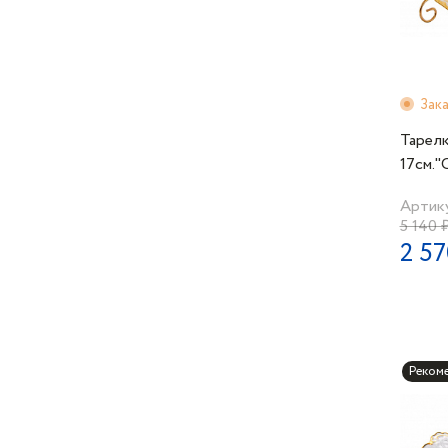
Зак
Тарел
17см."
золота
Артику
5 140 
2 57
Реком