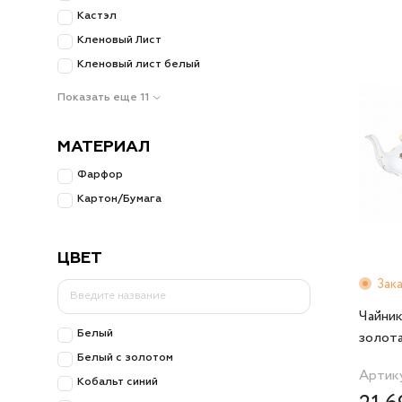
Кастэл
Выберите сервиз культовой формы KATHARINA — и п
Кленовый Лист
самым красноречивым молчанием.
Кленовый лист белый
Показать еще 11
МАТЕРИАЛ
Фарфор
Картон/Бумага
ЦВЕТ
Зак
Чайник
золота
Белый
Белый с золотом
Артик
Кобальт синий