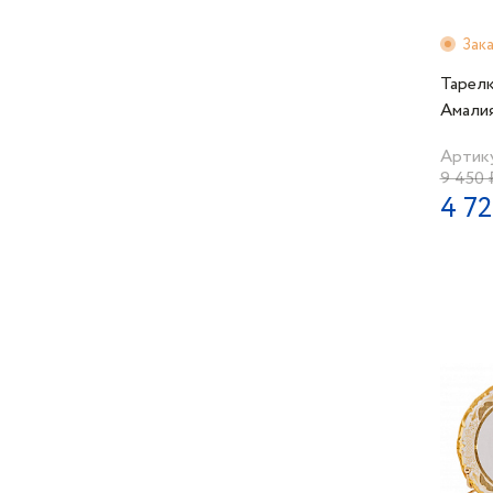
Зак
Тарелк
Амали
Артик
9 450 
4 72