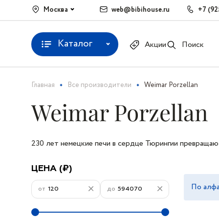
Москва
web@bibihouse.ru
+7 (92
Каталог
Акции
Поиск
Главная
Все производители
Weimar Porzellan
Weimar Porzellan
230 лет немецкие печи в сердце Тюрингии превращаю
ёте, Баухауса и безупречного вкуса. Каждая чашка зд
Почему WEIMAR — это ваша инвестиция в наследие? 
лон твердого фарфора.
ЦЕНА (₽)
1. Тюрингенский Каолин: Алхимия Безупречности
По алфа
от
до
Только местное сырье дает ту самую
молочную бели