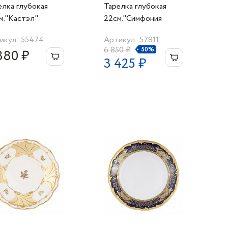
елка глубокая
Тарелка глубокая
м."Кастэл"
22см."Симфония
золотая"
икул: 55474
Артикул: 57811
6 850 ₽
50%
880 ₽
3 425 ₽