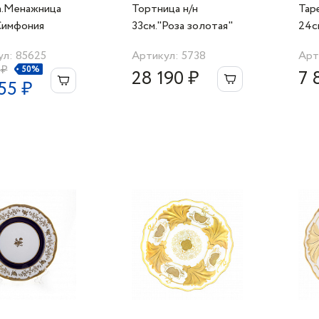
а.Менажница
Тортница н/н
Тар
Симфония
33см."Роза золотая"
24с
я"
л: 85625
Артикул: 5738
Арт
 ₽
50%
28 190 ₽
7 
55 ₽