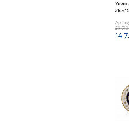
Уценк
31см."
золота
Артику
29 510
14 7