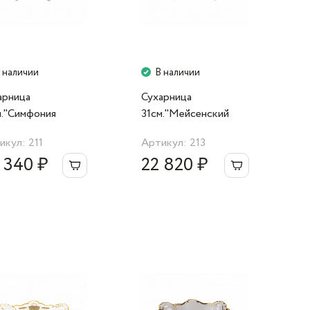
 наличии
В наличии
арница
Сухарница
м."Симфония
31см."Мейсенский
отая"
цветок"
икул: 211
Артикул: 213
 340 ₽
22 820 ₽