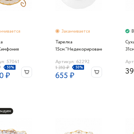
анчивается
Заканчивается
В
ка
Тарелка
Сух
Симфония
15см."Недекорированный"
31с
я"
зол
л: 57041
Артикул: 62292
Арт
₽
1 310 ₽
50%
50%
39
0 ₽
655 ₽
ендуем