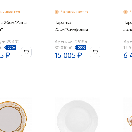
анчивается
Заканчивается
З
а 26см."Анна
Тарелка
Тар
я"
25см."Симфония
зол
золотая-Ютта"
ул: 79432
Артикул: 25184
Арт
₽
30 010 ₽
12 
50%
50%
5 ₽
15 005 ₽
6 