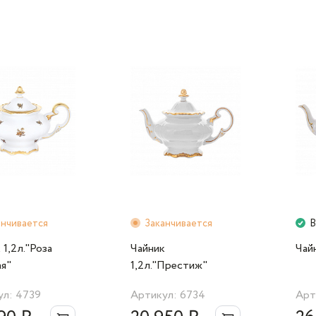
усть ваше утро начинается с прикосновения к вечности.
П
анчивается
Заканчивается
В
 1,2л."Роза
Чайник
Чай
я"
1,2л."Престиж"
ул: 4739
Артикул: 6734
Арт