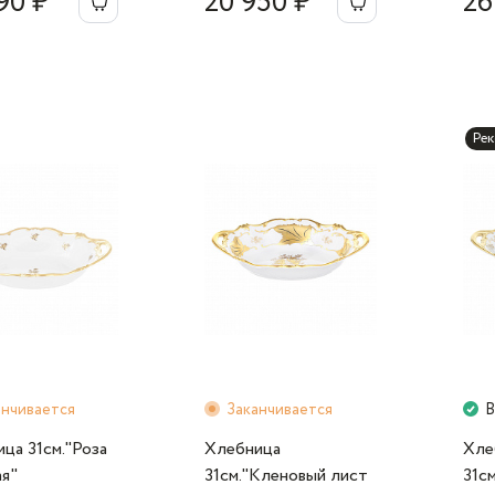
90 ₽
20 950 ₽
26
Ре
анчивается
Заканчивается
В
ца 31см."Роза
Хлебница
Хле
я"
31см."Кленовый лист
31с