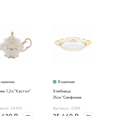
озвольте немецкому фарфору стать вашим
 наличии
В наличии
ник 1,2л."Кастэл"
Хлебница
31см."Симфония
золотая"
икул: 24410
Артикул: 2284