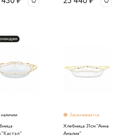
 430 ₽
25 440 ₽
комендуем
 наличии
Заканчивается
бница
Хлебница 31см."Анна
м."Кастэл"
Амалия"