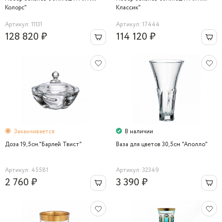
Колорс"
Классик"
Артикул: 11131
Артикул: 17444
128 820 ₽
114 120 ₽
Заканчивается
В наличии
Доза 19,5см."Барлей Твист"
Ваза для цветов 30,5cм "Аполло"
Артикул: 45581
Артикул: 32349
2 760 ₽
3 390 ₽