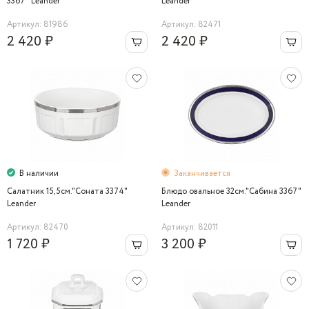
3367" Leander
Leander
Артикул: 81986
Артикул: 82471
2 420 ₽
2 420 ₽
В наличии
Заканчивается
Салатник 15,5см."Соната 3374"
Блюдо овальное 32см."Сабина 3367"
Leander
Leander
Артикул: 82470
Артикул: 82011
1 720 ₽
3 200 ₽