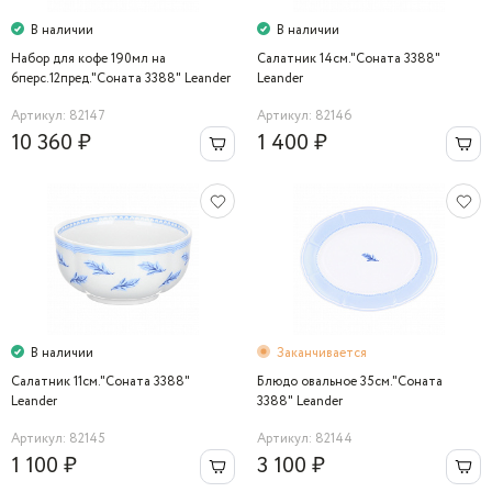
В наличии
В наличии
Набор для кофе 190мл на
Салатник 14см."Соната 3388"
6перс.12пред."Соната 3388" Leander
Leander
Артикул: 82147
Артикул: 82146
10 360 ₽
1 400 ₽
В наличии
Заканчивается
Салатник 11см."Соната 3388"
Блюдо овальное 35см."Соната
Leander
3388" Leander
Артикул: 82145
Артикул: 82144
1 100 ₽
3 100 ₽