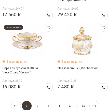
25см."Престиж-Илза"
Артикул: 24404
Артикул: 12466
12 560 ₽
29 420 ₽
Рекомендуем
Заканчивается
Заканчивается
Пара для бульона 0,30л на
Мармеладница 0,15л."Кастэл"
1перс.2пред."Кастэл"
Артикул: 3579
Артикул: 9135
15 080 ₽
7 480 ₽
...
1
2
3
4
5
13