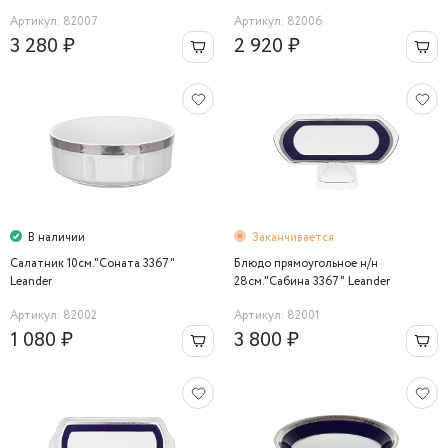
Артикул: 82007
Артикул: 82006
3 280 ₽
2 920 ₽
В наличии
Заканчивается
Салатник 10см."Соната 3367"
Блюдо прямоугольное н/н
Leander
28см."Сабина 3367" Leander
Артикул: 82002
Артикул: 82001
1 080 ₽
3 800 ₽