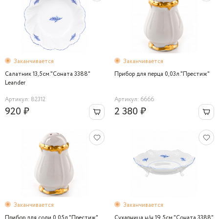
Заканчивается
Заканчивается
Салатник 13,5см."Соната 3388"
Прибор для перца 0,03л."Престиж"
Leander
Артикул: 82312
Артикул: 6666
920 ₽
2 380 ₽
Заканчивается
Заканчивается
Прибор для соли 0,05л."Престиж"
Сухарница н/н 19,5см."Соната 3388"