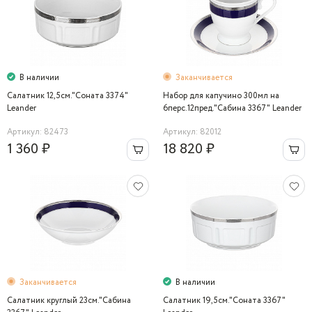
В наличии
Заканчивается
Салатник 12,5см."Соната 3374"
Набор для капучино 300мл на
Leander
6перс.12пред."Сабина 3367" Leander
Артикул: 82473
Артикул: 82012
1 360 ₽
18 820 ₽
Заканчивается
В наличии
Салатник круглый 23см."Сабина
Салатник 19,5см."Соната 3367"