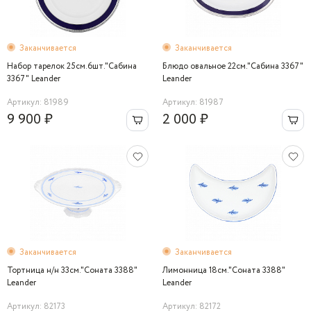
Заканчивается
Заканчивается
Набор тарелок 25см.6шт."Сабина
Блюдо овальное 22см."Cабина 3367"
3367" Leander
Leander
Артикул: 81989
Артикул: 81987
9 900 ₽
2 000 ₽
Заканчивается
Заканчивается
Тортница н/н 33см."Соната 3388"
Лимонница 18см."Соната 3388"
Leander
Leander
Артикул: 82173
Артикул: 82172