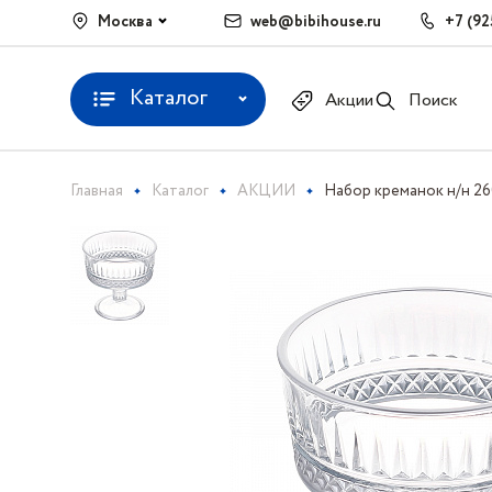
Москва
web@bibihouse.ru
+7 (92
Каталог
Акции
Поиск
Главная
Каталог
АКЦИИ
Набор креманок н/н 260