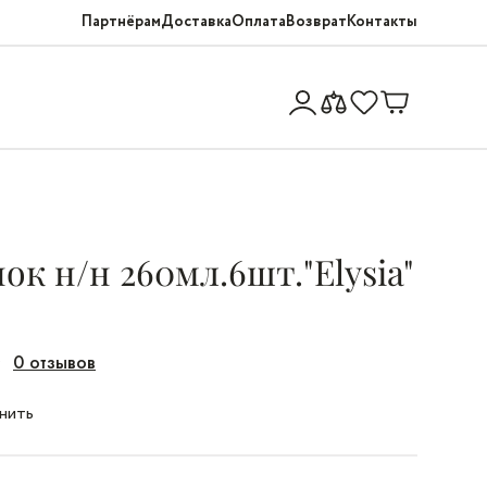
Партнёрам
Доставка
Оплата
Возврат
Контакты
к н/н 260мл.6шт."Elysia"
0 отзывов
нить