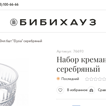
5) 100-66-66
мл.6шт."Elysia" серебряный
Артикул: 76693
Набор кремано
серебряный
Последний
В избранное
Срав