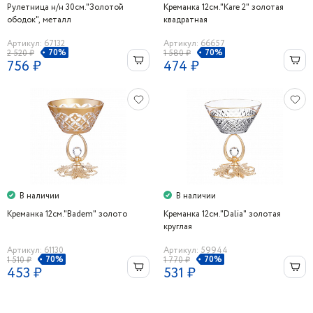
Рулетница н/н 30см."Золотой
Креманка 12см."Kare 2" золотая
ободок", металл
квадратная
Артикул: 67132
Артикул: 66657
70%
70%
2 520 ₽
1 580 ₽
756 ₽
474 ₽
В наличии
В наличии
Креманка 12см."Badem" золото
Креманка 12см."Dalia" золотая
круглая
Артикул: 61130
Артикул: 59944
70%
70%
1 510 ₽
1 770 ₽
453 ₽
531 ₽