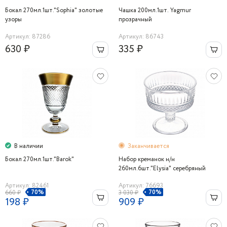
Бокал 270мл.1шт."Sophia" золотые
Чашка 200мл.1шт. Yagmur
узоры
прозрачный
Артикул: 87286
Артикул: 86743
630 ₽
335 ₽
В наличии
Заканчивается
Бокал 270мл.1шт."Barok"
Набор креманок н/н
260мл.6шт."Elysia" серебряный
Артикул: 82461
Артикул: 76693
70%
70%
660 ₽
3 030 ₽
198 ₽
909 ₽