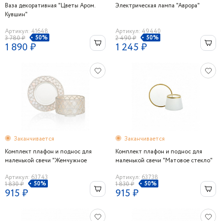
Ваза декоративная "Цветы Аром.
Электрическая лампа "Аврора"
Кувшин"
Артикул: 41648
Артикул: 49440
50%
50%
3 780 ₽
2 490 ₽
1 890 ₽
1 245 ₽
Заканчивается
Заканчивается
Комплект плафон и поднос для
Комплект плафон и поднос для
маленькой свечи "Жемчужное
маленькой свечи "Матовое стекло"
шампанское"
Артикул: 63743
Артикул: 63738
50%
50%
1 830 ₽
1 830 ₽
915 ₽
915 ₽