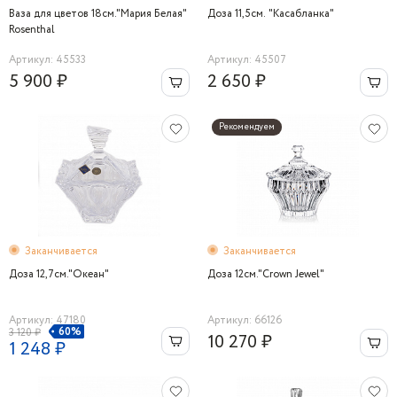
Ваза для цветов 18см."Мария Белая"
Доза 11,5см. "Касабланка"
Rosenthal
Артикул: 45533
Артикул: 45507
5 900 ₽
2 650 ₽
Рекомендуем
Заканчивается
Заканчивается
Доза 12,7см."Океан"
Доза 12см."Crown Jewel"
Артикул: 47180
Артикул: 66126
60%
3 120 ₽
10 270 ₽
1 248 ₽