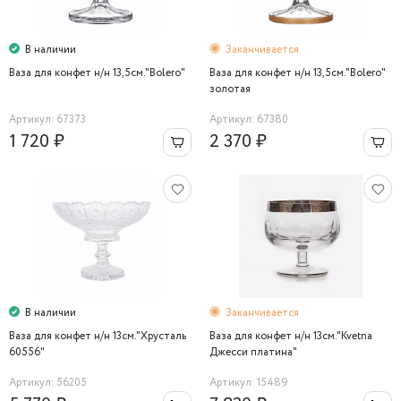
В наличии
Заканчивается
Ваза для конфет н/н 13,5см."Bolero"
Ваза для конфет н/н 13,5см."Bolero"
золотая
Артикул: 67373
Артикул: 67380
1 720 ₽
2 370 ₽
В наличии
Заканчивается
Ваза для конфет н/н 13cм."Хрусталь
Ваза для конфет н/н 13см."Kvetna
60556"
Джесси платина"
Артикул: 56205
Артикул: 15489