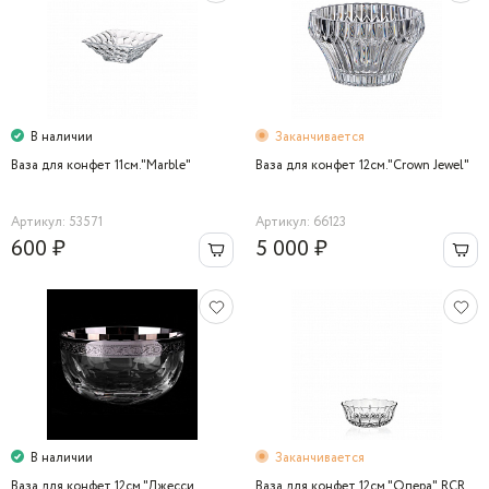
В наличии
Заканчивается
Ваза для конфет 11см."Marble"
Ваза для конфет 12см."Crown Jewel"
Артикул: 53571
Артикул: 66123
600 ₽
5 000 ₽
В наличии
Заканчивается
Ваза для конфет 12см."Джесси
Ваза для конфет 12см."Опера" RCR