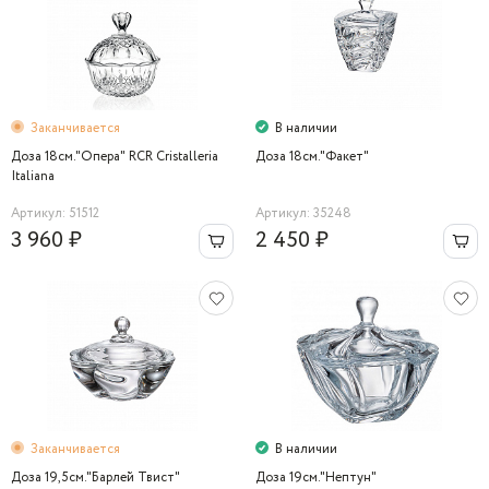
Заканчивается
В наличии
Доза 18см."Опера" RCR Cristalleria
Доза 18см."Факет"
Italiana
Артикул: 51512
Артикул: 35248
3 960 ₽
2 450 ₽
Заканчивается
В наличии
Доза 19,5см."Барлей Твист"
Доза 19cм."Нептун"