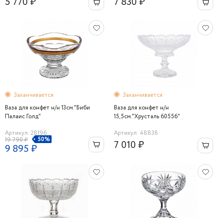
5 770 ₽
7 830 ₽
Заканчивается
Заканчивается
Ваза для конфет н/н 13см."Биби
Ваза для конфет н/н
Палаис Голд"
15,5cм."Хрусталь 60556"
Артикул: 28196
Артикул: 48838
50%
19 790 ₽
7 010 ₽
9 895 ₽