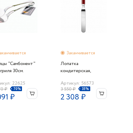
аканчивается
Заканчивается
цы "Самбонент"
Лопатка
гриля 30см.
кондитерская,
bonet
двухсторонняя,красная
икул: 22625
Артикул: 56573
ручка
70 ₽
3 550 ₽
70%
35%
091 ₽
2 308 ₽