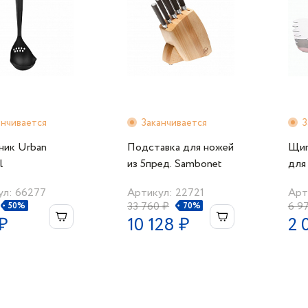
анчивается
Заканчивается
З
ник Urban
Подставка для ножей
Щип
l
из 5пред. Sambonet
для 
Sam
ул: 66277
Артикул: 22721
Арт
33 760 ₽
6 9
50%
70%
₽
10 128 ₽
2 