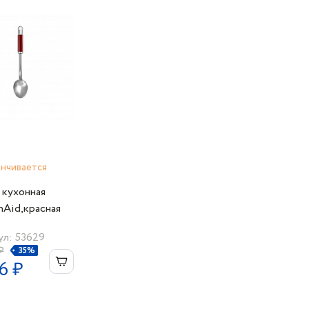
анчивается
 кухонная
nAid,красная
л: 53629
₽
35%
6 ₽