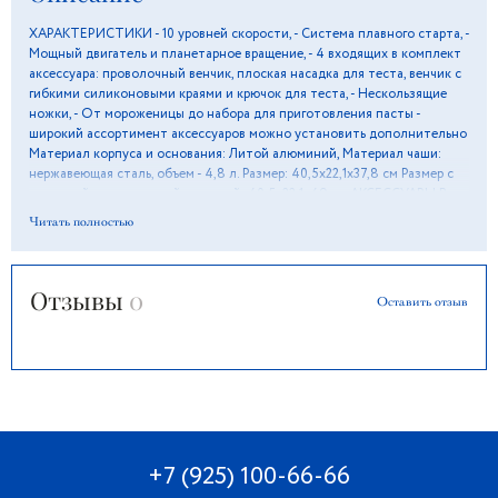
ХАРАКТЕРИСТИКИ - 10 уровней скорости, - Система плавного старта, -
Мощный двигатель и планетарное вращение, - 4 входящих в комплект
аксессуара: проволочный венчик, плоская насадка для теста, венчик с
гибкими силиконовыми краями и крючок для теста, - Нескользящие
ножки, - От мороженицы до набора для приготовления пасты -
широкий ассортимент аксессуаров можно установить дополнительно
Материал корпуса и основания: Литой алюминий, Материал чаши:
нержавеющая сталь, объем - 4,8 л. Размер: 40,5х22,1х37,8 см Размер с
поднятой смесительной головкой: 40,5х22,1х49 см АКСЕССУАРЫ В
КОМПЛЕКТЕ Венчик для взбивания легких продуктов (белков, сливок),
Читать полностью
нержавеющая сталь - 1 Насадка для взбивания плотных продуктов,
алюминий - 1 Крюк для теста, алюминий - 1 Чаша, нержавеющая сталь - 1
Крышка для чаши, пластик – 1 ТЕХНИЧЕСКИЕ ХАРАКТЕРИСТИКИ
Отзывы
0
Мощность: 800 Вт Напряжение: 220-240 В Частота тока: 50/60 Гц
Оставить отзыв
Длина кабеля: 1 м
+7 (925) 100-66-66