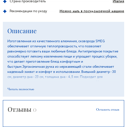
Италия
Страна производитель
Можно мыть в посудомоечной машине
Рекомендации по уходу
Описание
Изготовленная из качественного алюминия, сковорода SMEG
обеспечивает отличную теплопроводность, что позволяет
равномерно готовить ваши любимые блюда. Антипригарное покрытие
способствует легкому извлечению пищи и упрощает процесс уборки,
что делает приготовление блюд комфортным и
быстрым.Эргономичная ручка из нержавеющей стали обеспечивает
надежный захват и комфорт в использовании. Внешний диаметр - 30
см, диаметр дна - 23 см, толщина дна - 4,5 мм. Подходит для
использования с индукционными варочными панелями. Можно
использовать в духовом шкафу до 250°C.
Читать полностью
Отзывы
0
Оставить отзыв