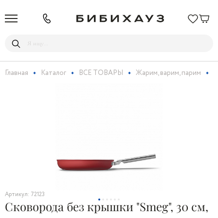
Главная
Каталог
ВСЕ ТОВАРЫ
Жарим, варим, парим
С
Артикул: 72123
Сковорода без крышки "Smeg", 30 см,