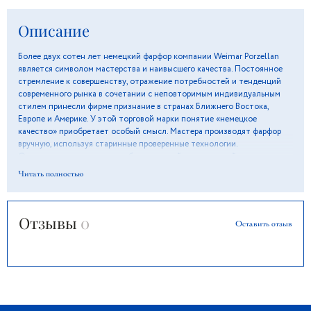
Описание
Более двух сотен лет немецкий фарфор компании Weimar Porzellan
является символом мастерства и наивысшего качества. Постоянное
стремление к совершенству, отражение потребностей и тенденций
современного рынка в сочетании с неповторимым индивидуальным
стилем принесли фирме признание в странах Ближнего Востока,
Европе и Америке. У этой торговой марки понятие «немецкое
качество» приобретает особый смысл. Мастера производят фарфор
вручную, используя старинные проверенные технологии.
Оригинальные орнаменты и белоснежный цвет изделий подарят
ощущение вкуса и элегантности, а особая глазурь поможет сохранить
Читать полностью
блеск и отличное состояние долгие годы.
Отзывы
0
Оставить отзыв