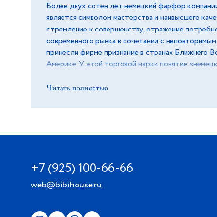
Более двух сотен лет немецкий фарфор компании
является символом мастерства и наивысшего кач
стремление к совершенству, отражение потребн
современного рынка в сочетании с неповторимы
принесли фирме признание в странах Ближнего Во
Америке. У этой торговой марки понятие «немец
приобретает особый смысл. Мастера производя
используя старинные проверенные технологии. 
Читать полностью
и белоснежный цвет изделий подарят ощущение в
особая глазурь поможет сохранить блеск и отли
годы.
+7 (925) 100-66-66
web@bibihouse.ru