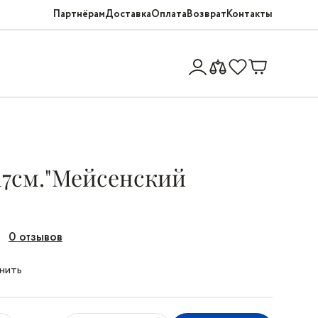
Партнёрам
Доставка
Оплата
Возврат
Контакты
17см."Мейсенский
0 отзывов
нить