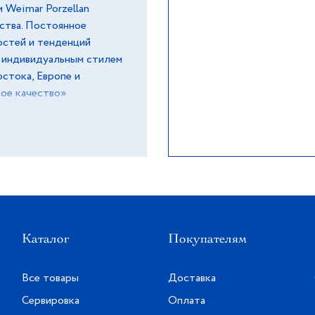
 Weimar Porzellan
ества. Постоянное
остей и тенденций
м индивидуальным стилем
стока, Европе и
кое качество»
т фарфор вручную,
Оригинальные орнаменты
куса и элегантности, а
чное состояние долгие
Каталог
Покупателям
Все товары
Доставка
Сервировка
Оплата