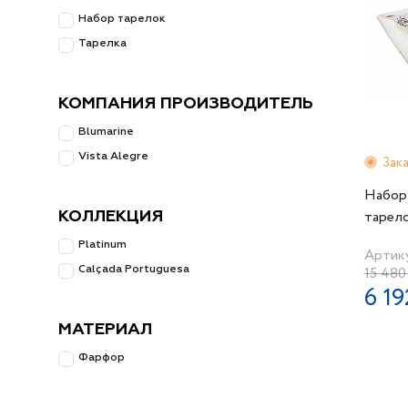
Набор тарелок
Тарелка
КОМПАНИЯ ПРОИЗВОДИТЕЛЬ
Blumarine
Vista Alegre
Зак
Набор
тарел
КОЛЛЕКЦИЯ
12х12с
Platinum
Артик
белый
15 480
Calçada Portuguesa
6 19
МАТЕРИАЛ
Фарфор