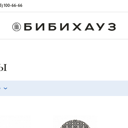
5) 100-66-66
ы
е