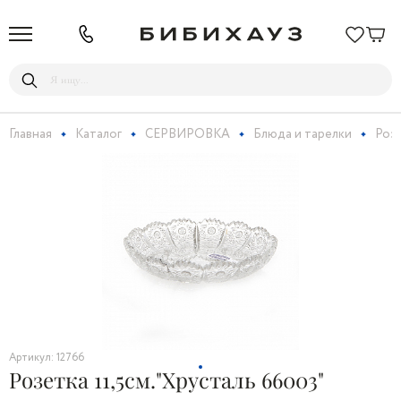
Главная
Каталог
СЕРВИРОВКА
Блюда и тарелки
Роз
Артикул: 12766
Розетка 11,5см."Хрусталь 66003"