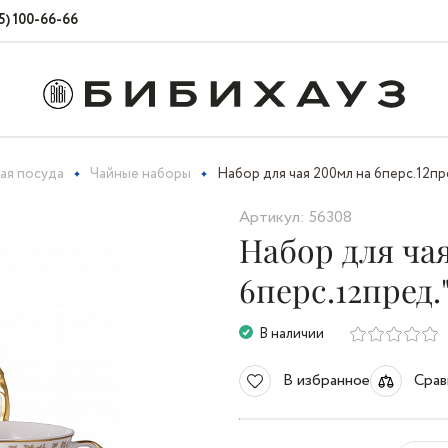
5) 100-66-66
ая посуда
Чайные наборы
Набор для чая 200мл на 6перс.12пр
Артикул: 56308
Набор для ча
6перс.12пред.
В наличии
В избранное
Срав