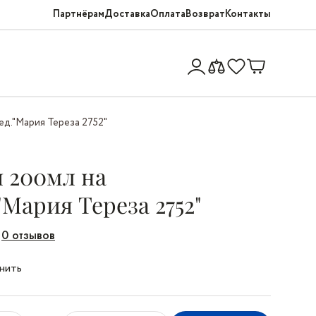
Партнёрам
Доставка
Оплата
Возврат
Контакты
ед."Мария Тереза 2752"
я 200мл на
"Мария Тереза 2752"
0 отзывов
нить