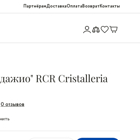
Партнёрам
Доставка
Оплата
Возврат
Контакты
дажио" RCR Cristalleria
0 отзывов
нить