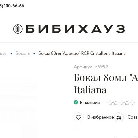
5) 100-66-66
кция
Бокалы
Бокал 80мл "Адажио" RCR Cristalleria Italiana
Артикул: 55992
Бокал 80мл "А
Italiana
В наличии
В избранное
Срав