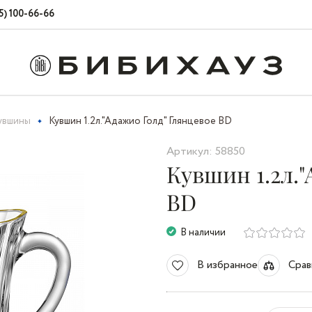
5) 100-66-66
увшины
Кувшин 1.2л."Адажио Голд" Глянцевое BD
Артикул: 58850
Кувшин 1.2л.
BD
В наличии
В избранное
Срав