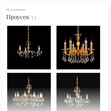
Из коллекции
Проусек
53