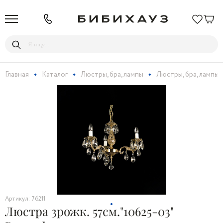
Главная
Каталог
Люстры, бра, лампы
Люстры, бра, лампы
Артикул: 76211
Люстра 3рожк. 57см."10625-03"