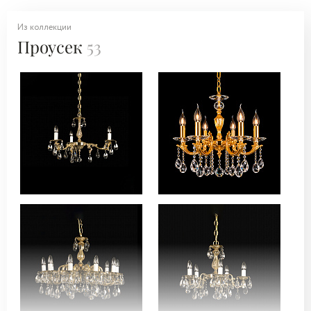
Из коллекции
Проусек
53