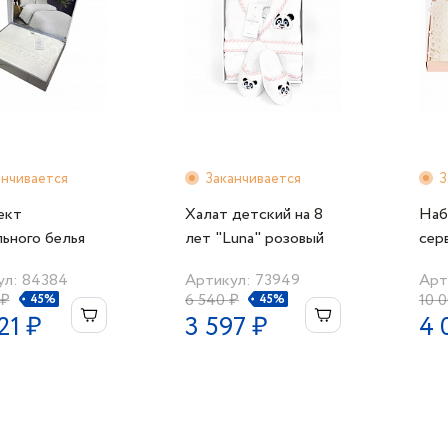
анчивается
Заканчивается
З
ект
Халат детский на 8
Наб
ьного белья
лет "Luna" розовый
сер
0см.6пред."Gupurlu
5пр
ул: 84384
Артикул: 73949
Арт
d" с гипюром
 ₽
6 540 ₽
10 
45%
45%
ый Maison Dor
21 ₽
3 597 ₽
4 