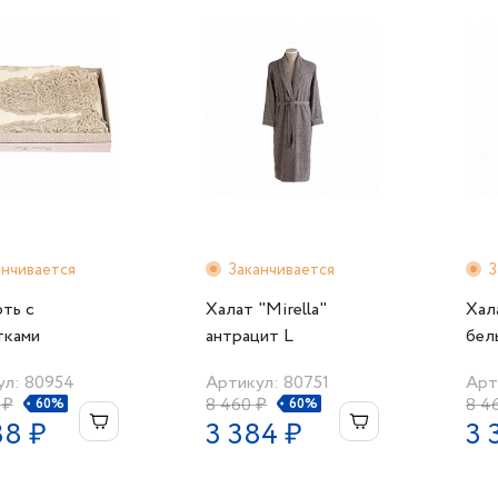
анчивается
Заканчивается
З
ть с
Халат "Mirella"
Хала
тками
антрацит L
бел
7пред."Julia"
ул: 80954
Артикул: 80751
Арт
 ₽
8 460 ₽
8 4
60%
60%
88 ₽
3 384 ₽
3 