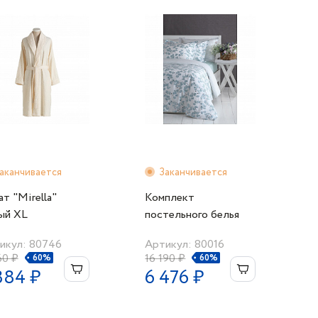
аканчивается
Заканчивается
т "Mirella"
Комплект
ый XL
постельного белья
"Viola"
икул: 80746
Артикул: 80016
60 ₽
16 190 ₽
60%
60%
384 ₽
6 476 ₽