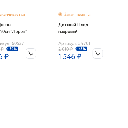
аканчивается
Заканчивается
фетка
Детский Плед
40см."Лорен"
махровый
ая
65х80см."LAMITE"/
икул: 60537
Артикул: 54701
голубой
 ₽
2 810 ₽
60%
45%
6 ₽
1 546 ₽