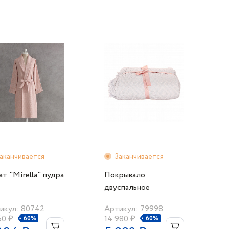
аканчивается
Заканчивается
ат "Mirella" пудра
Покрывало
двуспальное
220х240см."Carola"
икул: 80742
Артикул: 79998
серое
60 ₽
14 980 ₽
60%
60%