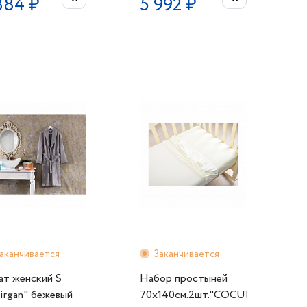
384 ₽
5 992 ₽
аканчивается
Заканчивается
ат женский S
Набор простыней
irgan" бежевый
70х140см.2шт."COCUK