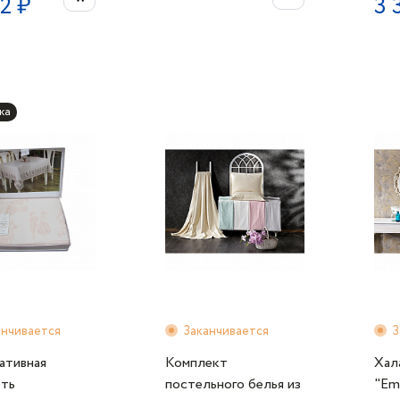
2 ₽
3 
ка
анчивается
Заканчивается
З
ативная
Комплект
Хал
рть
постельного белья из
"Em