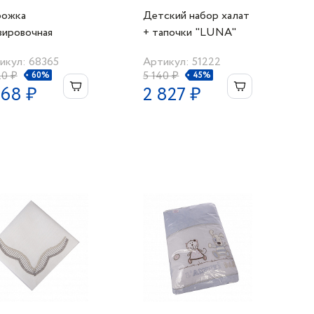
ожка
Детский набор халат
вировочная
+ тапочки "LUNA"
140см."Rebecca"
голубой/2 года
икул: 68365
Артикул: 51222
20 ₽
5 140 ₽
60%
45%
368 ₽
2 827 ₽