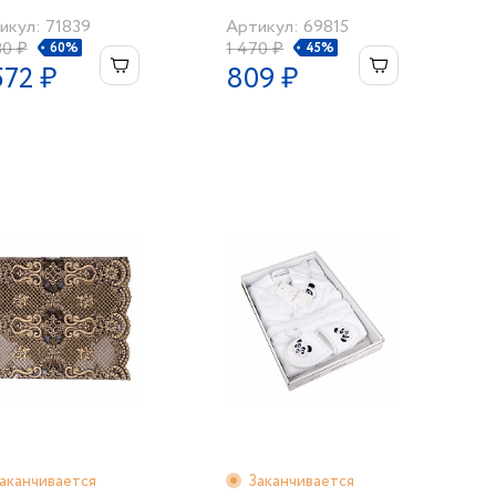
PENYE" беж/крем
икул: 71839
Артикул: 69815
30 ₽
1 470 ₽
60%
45%
572 ₽
809 ₽
аканчивается
Заканчивается