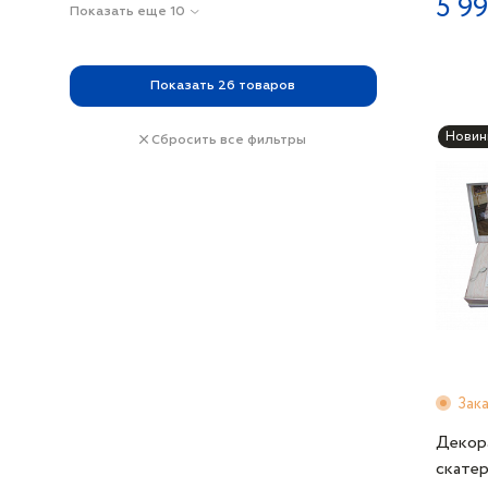
5 99
Показать еще 10
Показать
26
товаров
Новин
Сбросить все фильтры
Зак
Декор
скате