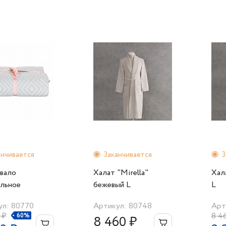
анчивается
Заканчивается
З
вало
Халат "Mirella"
Хал
альное
бежевый L
L
0см."Carola"
ул: 80770
Артикул: 80748
Арт
ое
 ₽
8 4
60%
8 460 ₽