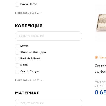
Pavia Home
Показать еще 2
КОЛЛЕКЦИЯ
Loren
Флорис Фиандра
Зак
Radish & Root
Скатер
Bonni
салфе
Cocuk Penye
240см.
Показать еще 11
Артик
белая
21 720
8 6
МАТЕРИАЛ