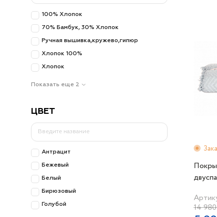
100% Хлопок
70% Бамбук, 30% Хлопок
Ручная вышивка,кружево,гипюр
Хлопок 100%
Хлопок
Показать еще 2
ЦВЕТ
Зак
Антрацит
Покры
Бежевый
двусп
Белый
220х24
Бирюзовый
Артик
зелен
Голубой
14 980