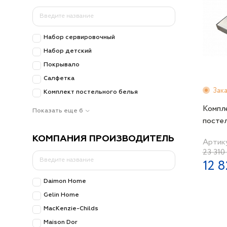
Набор сервировочный
Набор детский
Покрывало
Салфетка
Зак
Комплект постельного белья
Компл
Показать еще 6
постел
200х22
КОМПАНИЯ ПРОИЗВОДИТЕЛЬ
Артик
Emeral
23 310
кремов
12 8
Daimon Home
Gelin Home
MacKenzie-Childs
Maison Dor