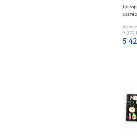
Декор
скате
150х2
Артик
белая
9 870 
5 42