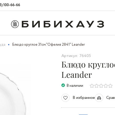
5) 100-66-66
уда
Блюдо круглое 31см."Офелия 2841" Leander
Артикул: 76405
Блюдо круглое
Leander
В наличии
В избранное
Срав