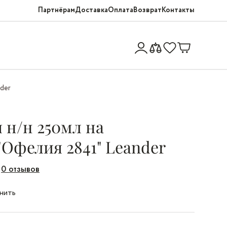
Партнёрам
Доставка
Оплата
Возврат
Контакты
nder
 н/н 250мл на
"Офелия 2841" Leander
0 отзывов
нить