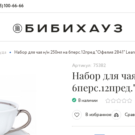
5) 100-66-66
уда
Набор для чая н/н 250мл на 6перс.12пред."Офелия 2841" Lea
Артикул: 75382
Набор для чая
6перс.12пред.
В наличии
В избранное
Срав