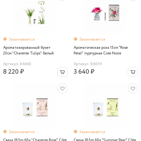
Заканчивается
Заканчивается
Ароматизированный букет
Ароматическая роза 15см."Rose
20см."Charente Tulips" белый
Petal" пурпурная Cote Noire
Артикул: 86660
Артикул: 86659
8 220 ₽
3 640 ₽
Заканчивается
Заканчивается
Свеча 185гр.60ч."Charente Rose" Côte
Свеча 185гр.60ч."Summer Pear" Côte