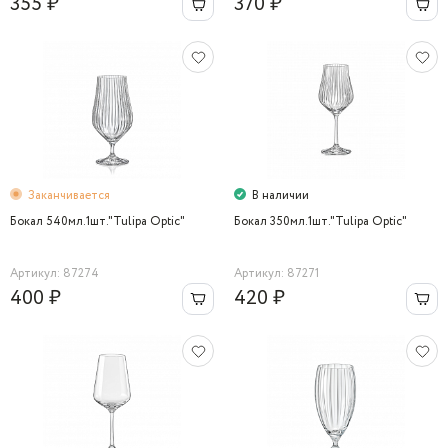
355 ₽
370 ₽
Заканчивается
В наличии
Бокал 540мл.1шт."Tulipa Optic"
Бокал 350мл.1шт."Tulipa Optic"
Артикул: 87274
Артикул: 87271
400 ₽
420 ₽