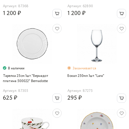
Артикул: 87368
Артикул: 62890
1 200 ₽
1 200 ₽
В наличии
Заканчивается
Тарелка 25см.1шт."Бернадот
Бокал 250мл.1шт."Lara"
платина 500022" Bernadotte
Артикул: 87305
Артикул: 87275
625 ₽
295 ₽