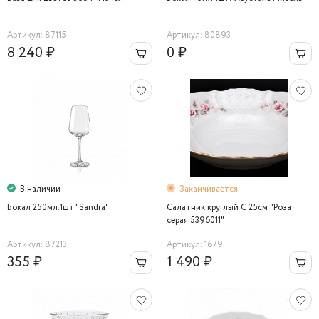
Артикул: 87115
Артикул: 80893
8 240 ₽
0 ₽
В наличии
Заканчивается
Бокал 250мл.1шт."Sandra"
Салатник круглый C 25см "Роза
серая 5396011"
Артикул: 87213
Артикул: 1679
355 ₽
1 490 ₽