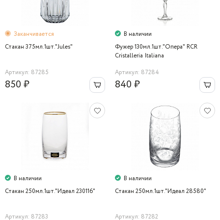
Заканчивается
В наличии
Стакан 375мл.1шт."Jules"
Фужер 130мл.1шт."Опера" RCR
Cristalleria Italiana
Артикул: 87285
Артикул: 87284
850 ₽
840 ₽
В наличии
В наличии
Стакан 250мл.1шт."Идеал 230116"
Стакан 250мл.1шт."Идеал 28580"
Артикул: 87283
Артикул: 87282