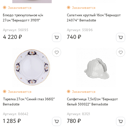
Заканчивается
Заканчивается
Блюдо трехъугольное н/н
Салатник круглый 16см."Бернадот
27см."Бернадотт 311011"
24074" Bernadotte
Артикул: 56095
Артикул: 55896
4 220 ₽
740 ₽
Заканчивается
Заканчивается
Тарелка 27см."Синий глаз 36612"
Салфетница 7,5х12см "Бернадот
Bernadotte
белый 500022" Bernadotte
Артикул: 86642
Артикул: 83121
1 285 ₽
780 ₽