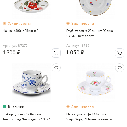
Заканчивается
Заканчивается
Чашка 480мл."Вишня"
Глуб. тарелка 23см.1шт."Слива
97812" Bernadotte
Артикул: 87272
Артикул: 87291
1 300 ₽
1 050 ₽
В наличии
Заканчивается
Набор для чая 240мл на
Набор для кофе 170мл на
1перс.2пред."Бернадот 24074"
1перс.2пред."Полевой цветок
Bernadotte
5309011" Bernadotte