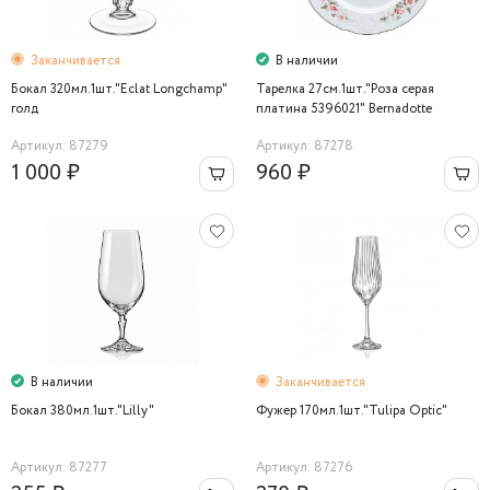
Заканчивается
В наличии
Бокал 320мл.1шт."Eclat Longchamp"
Тарелка 27см.1шт."Роза серая
голд
платина 5396021" Bernadotte
Артикул: 87279
Артикул: 87278
1 000 ₽
960 ₽
В наличии
Заканчивается
Бокал 380мл.1шт."Lilly"
Фужер 170мл.1шт."Tulipa Optic"
Артикул: 87277
Артикул: 87276