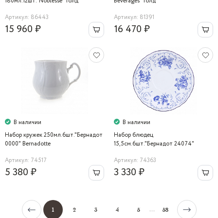
180мл.12шт."Noblesse" голд
Beverages" голд
Артикул: 86443
Артикул: 81391
15 960 ₽
16 470 ₽
В наличии
В наличии
Набор кружек 250мл.6шт."Бернадот
Набор блюдец
0000" Bernadotte
15,5см.6шт."Бернадот 24074"
Bernadotte
Артикул: 74517
Артикул: 74363
5 380 ₽
3 330 ₽
...
1
2
3
4
5
58