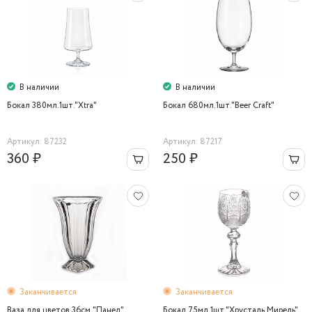
В наличии
В наличии
Бокал 380мл.1шт."Xtra"
Бокал 680мл.1шт."Beer Craft"
Артикул: 87232
Артикул: 87217
360 ₽
250 ₽
Заканчивается
Заканчивается
Ваза для цветов 36cм "Панел"
Бокал 75мл.1шт."Хрусталь Мирель"