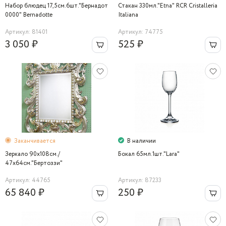
Набор блюдец 17,5см.6шт."Бернадот
Стакан 330мл."Etna" RCR Cristalleria
0000" Bernadotte
Italiana
Артикул: 81401
Артикул: 74775
3 050 ₽
525 ₽
Заканчивается
В наличии
Зеркало 90х108см./
Бокал 65мл.1шт."Lara"
47х64см."Бертоззи"
Артикул: 44765
Артикул: 87233
65 840 ₽
250 ₽