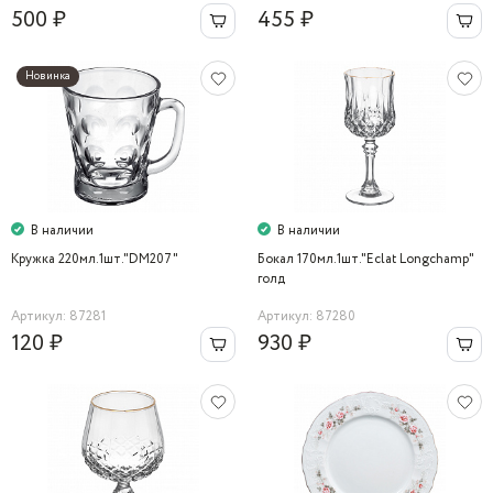
500 ₽
455 ₽
Новинка
В наличии
В наличии
Кружка 220мл.1шт."DM207"
Бокал 170мл.1шт."Eclat Longchamp"
голд
Артикул: 87281
Артикул: 87280
120 ₽
930 ₽