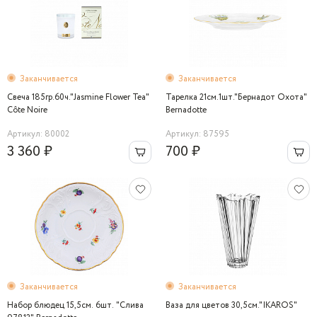
Заканчивается
Заканчивается
Свеча 185гр.60ч."Jasmine Flower Tea"
Тарелка 21см.1шт."Бернадот Охота"
Côte Noire
Bernadotte
Артикул: 80002
Артикул: 87595
3 360 ₽
700 ₽
Заканчивается
Заканчивается
Набор блюдец 15,5см. 6шт. "Слива
Ваза для цветов 30,5см."IKAROS"