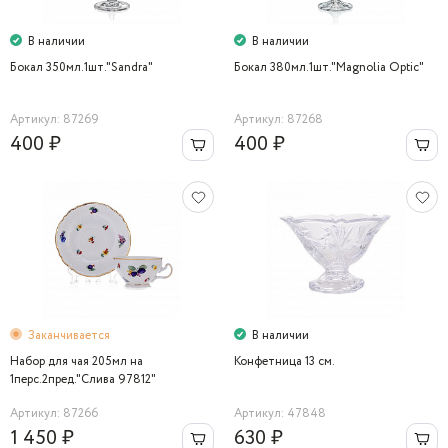
В наличии
В наличии
Бокал 350мл.1шт."Sandra"
Бокал 380мл.1шт."Magnolia Optic"
Артикул: 87269
Артикул: 87268
400 ₽
400 ₽
Заканчивается
В наличии
Набор для чая 205мл на
Конфетница 13 cм.
1перс.2пред."Слива 97812"
Bernadotte
Артикул: 87266
Артикул: 47848
1 450 ₽
630 ₽