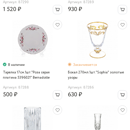
Артикул: 87290
Артикул: 87289
1 520 ₽
930 ₽
В наличии
Заканчивается
Тарелка 17см.1шт."Роза серая
Бокал 270мл.1шт."Sophia" золотые
платина 5396021" Bernadotte
узоры
Артикул: 87288
Артикул: 87286
500 ₽
630 ₽