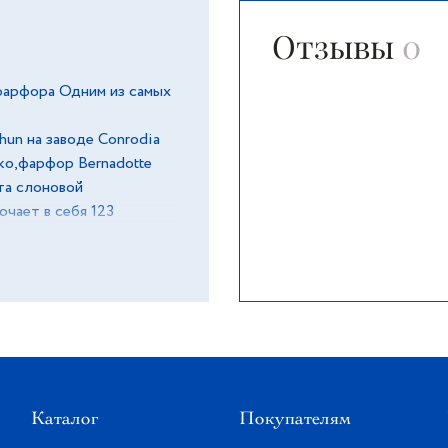
Отзывы
0
фарфора Одним из самых
un на заводе Conrodia
ко,фарфор Bernadotte
ета слоновой
ючает в себя 123
метов среди
Каталог
Покупателям