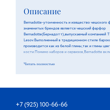
Описание
Bernadotte-утонченность и изящество чешского 
знаменитых брендов является чешский фарфор
Bernadotte(Бернадотт),выпускаемый компанией Th
Lesov.Выполненный в традиционном стиле барок
производится как из белой глины,так и глины цв
кости.Помимо наборов и сервизов,Bernadotte вкл
позиции-это самый длинный ряд отдельных пред
производителей фарфора в Чехии.
Читать полностью
+7 (925) 100-66-66