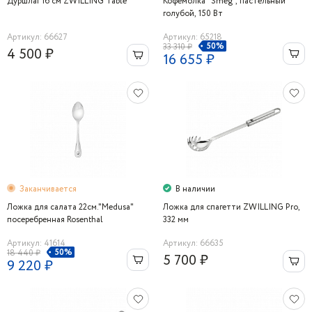
Дуршлаг 16 см ZWILLING Table
Кофемолка "Smeg", пастельный
голубой, 150 Вт
Артикул: 66627
Артикул: 65218
50%
33 310 ₽
4 500 ₽
16 655 ₽
Заканчивается
В наличии
Ложка для салата 22см."Medusa"
Ложка для спагетти ZWILLING Pro,
посеребренная Rosenthal
332 мм
Артикул: 41614
Артикул: 66635
50%
18 440 ₽
5 700 ₽
9 220 ₽