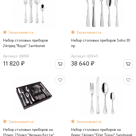
Заканчивается
Заканчивается
Набор столовых приборов
Набор столовых приборов Soho 30
24пред."Royal" Sambonet
пр.
Артикул: 66168
Артикул: 63945
11 820 ₽
38 640 ₽
Заканчивается
Заканчивается
Набор столовых приборов на
Набор столовых приборов на
12перс.75пред."Хедмар-Бэтти"
6перс.24пред."Filet Toiras" Sambonet