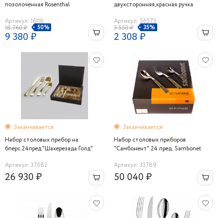
позолоченная Rosenthal
двухсторонняя,красная ручка
Артикул: 16116
Артикул: 56573
50%
35%
18 760 ₽
3 550 ₽
9 380 ₽
2 308 ₽
Заканчивается
Заканчивается
Набор столовых прибор на
Набор столовых приборов
6перс.24пред."Шахерезада Голд"
"Самбонент" 24 пред. Sambonet
Артикул: 37082
Артикул: 33789
26 930 ₽
50 040 ₽