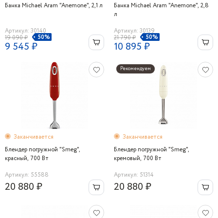
Банка Michael Aram "Аnemone", 2,1 л
Банка Michael Aram "Аnemone", 2,8
л
Артикул: 30140
Артикул: 30139
50%
50%
19 090 ₽
21 790 ₽
9 545 ₽
10 895 ₽
Рекомендуем
Заканчивается
Заканчивается
Блендер погружной "Smeg",
Блендер погружной "Smeg",
красный, 700 Вт
кремовый, 700 Вт
Артикул: 55588
Артикул: 51314
20 880 ₽
20 880 ₽