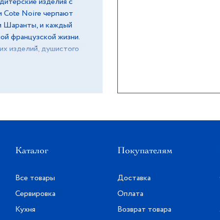
дитерские изделия с
и Cote Noire черпают
и Шаранты, и каждый
ой французской жизни.
х изделий, душистого
 Цветы искусно
туральным покрытием,
 вид. Лепестки
ральная роза с верхними
 розы и базовыми нотами
Каталог
Покупателям
Все товары
Доставка
Сервировка
Оплата
Кухня
Возврат товара