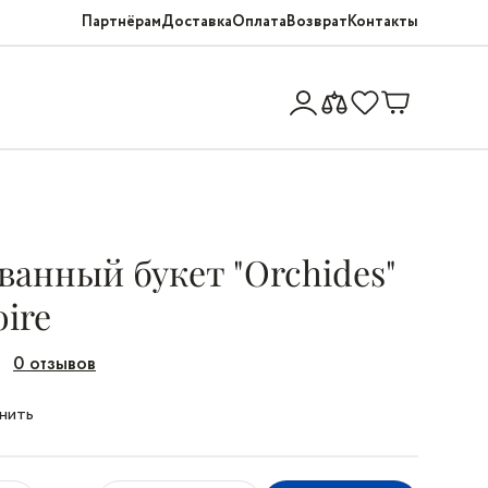
Партнёрам
Доставка
Оплата
Возврат
Контакты
анный букет "Orchides"
ire
0 отзывов
нить