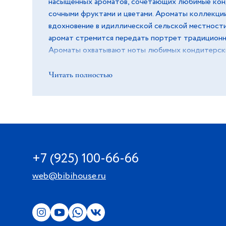
насыщенных ароматов, сочетающих любимые кон
сочными фруктами и цветами. Ароматы коллекци
вдохновение в идиллической сельской местност
аромат стремится передать портрет традиционн
Ароматы охватывают ноты любимых кондитерски
чая, сочных фруктов и соблазнительных цветов.
изготовлены вручную и покрыты специальным на
Читать полностью
что придает каждому лепестку реалистичность и
наполнены тонким ароматом. Charente Rose: нату
нотами лепестков роз, средними нотами листьев
белого мускуса.
+7 (925) 100-66-66
web@bibihouse.ru