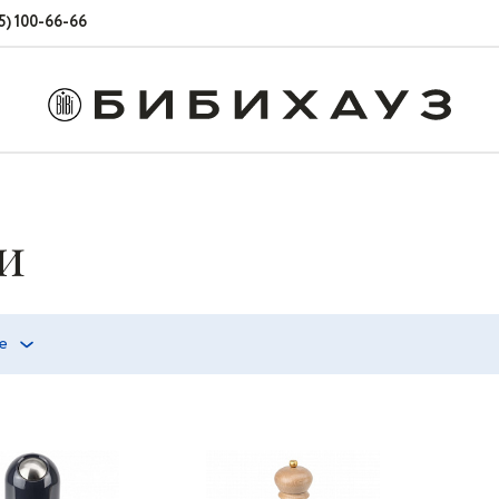
5) 100-66-66
и
е