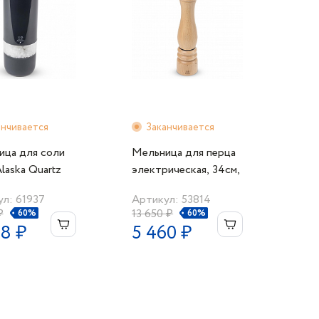
анчивается
Заканчивается
ица для соли
Мельница для перца
Alaska Quartz
электрическая, 34см,
 на батарейках
светлое дерево, Paris
л: 61937
Артикул: 53814
electric
₽
13 650 ₽
60%
60%
48 ₽
5 460 ₽