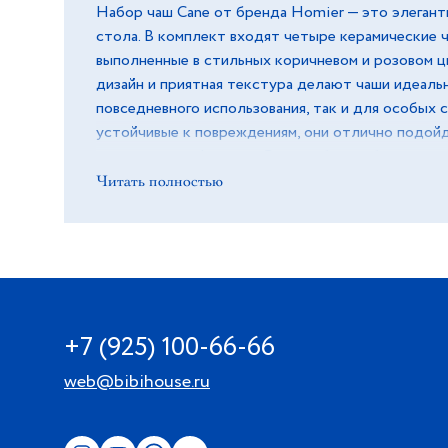
Набор чаш Cane от бренда Homier — это элегант
стола. В комплект входят четыре керамические ч
выполненные в стильных коричневом и розовом ц
дизайн и приятная текстура делают чаши идеаль
повседневного использования, так и для особых 
устойчивые к повреждениям, они отлично подойд
десертов или фруктов. Этот набор добавит уют 
или столовую.
Читать полностью
+7 (925) 100-66-66
web@bibihouse.ru