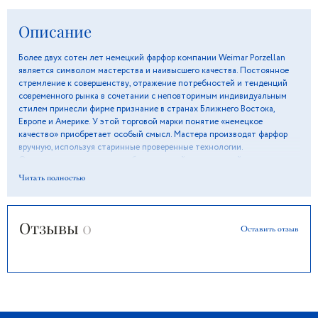
Описание
Более двух сотен лет немецкий фарфор компании Weimar Porzellan
является символом мастерства и наивысшего качества. Постоянное
стремление к совершенству, отражение потребностей и тенденций
современного рынка в сочетании с неповторимым индивидуальным
стилем принесли фирме признание в странах Ближнего Востока,
Европе и Америке. У этой торговой марки понятие «немецкое
качество» приобретает особый смысл. Мастера производят фарфор
вручную, используя старинные проверенные технологии.
Оригинальные орнаменты и белоснежный цвет изделий подарят
ощущение вкуса и элегантности, а особая глазурь поможет сохранить
Читать полностью
блеск и отличное состояние долгие годы.
Отзывы
0
Оставить отзыв