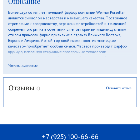
Описание
Более двух сотен лет немецкий фарфор компании Weimar Porzellan
является символом мастерства и наивысшего качества. Постоянное
стремление к совершенству, отражение потребностей и тенденций
современного рынка в сочетании с неповторимым индивидуальным
стилем принесли фирме признание в странах Ближнего Востока,
Европе и Америке. У этой торговой марки понятие «немецкое
качество» приобретает особый смысл. Мастера производят фарфор
вручную, используя старинные проверенные технологии.
Оригинальные орнаменты и белоснежный цвет изделий подарят
ощущение вкуса и элегантности, а особая глазурь поможет сохранить
Читать полностью
блеск и отличное состояние долгие годы.
Отзывы
0
Оставить отзыв
+7 (925) 100-66-66