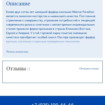
Описание
Более двух сотен лет немецкий фарфор компании Weimar Porzellan
является символом мастерства и наивысшего качества. Постоянное
стремление к совершенству, отражение потребностей и тенденций
современного рынка в сочетании с неповторимым индивидуальным
стилем принесли фирме признание в странах Ближнего Востока,
Европе и Америке. У этой торговой марки понятие «немецкое
качество» приобретает особый смысл. Мастера производят фарфор
вручную, используя старинные проверенные технологии.
Оригинальные орнаменты и белоснежный цвет изделий подарят
ощущение вкуса и элегантности, а особая глазурь поможет сохранить
Читать полностью
блеск и отличное состояние долгие годы.
Отзывы
0
Оставить отзыв