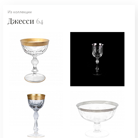
Из коллекции
Джесси
64