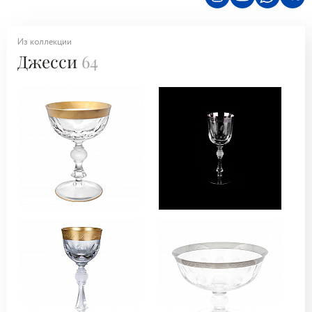
Из коллекции
Джесси
64