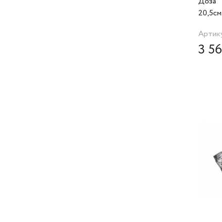
Доза
20,5см
Артик
3 56