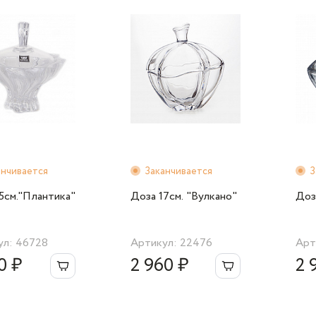
анчивается
Заканчивается
З
5см."Плантика"
Доза 17см. "Вулкано"
Доз
ул: 46728
Артикул: 22476
Арт
0 ₽
2 960 ₽
2 