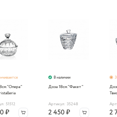
анчивается
В наличии
З
8см."Опера"
Доза 18см."Факет"
Доз
stalleria
Тви
л: 51512
Артикул: 35248
Арт
0 ₽
2 450 ₽
2 