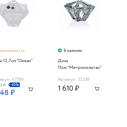
аканчивается
В наличии
а 12,7см."Океан"
Доза
15см."Метрополитан"
икул: 47180
Артикул: 32338
0 ₽
60%
1 610 ₽
248 ₽