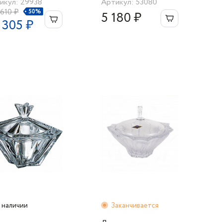
икул: 29938
Артикул: 53080
 610 ₽
50%
5 180 ₽
 305 ₽
 наличии
Заканчивается