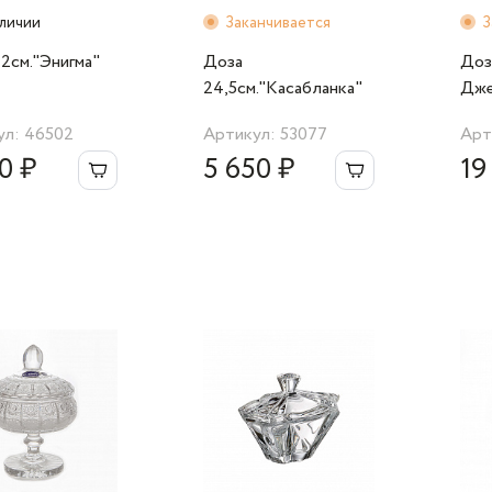
аличии
Заканчивается
З
2см."Энигма"
Доза
Доз
24,5см."Касабланка"
Дже
ул: 46502
Артикул: 53077
Арт
0 ₽
5 650 ₽
19