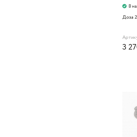
В н
Доза 2
Артик
3 27