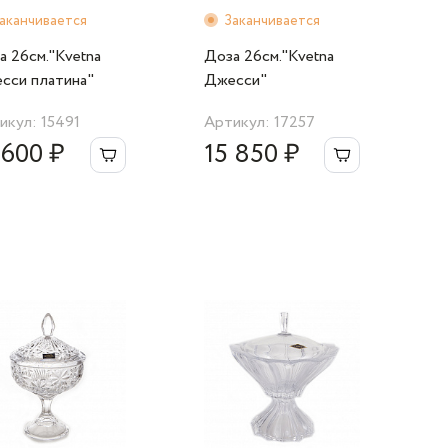
аканчивается
Заканчивается
а 26см."Kvetna
Доза 26см."Kvetna
сси платина"
Джесси"
икул: 15491
Артикул: 17257
 600 ₽
15 850 ₽