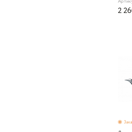
Артику
2 26
Зак