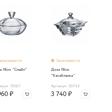
аканчивается
Заканчивается
а 18cм. "Смайл"
Доза 18см.
"Касабланка"
икул: 15067
Артикул: 50743
960 ₽
3 740 ₽