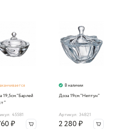
аканчивается
В наличии
а 19,5см."Барлей
Доза 19cм."Нептун"
ст"
икул: 45581
Артикул: 34821
760 ₽
2 280 ₽