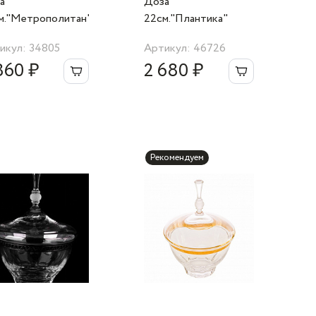
а
Доза
м."Метрополитан"
22см."Плантика"
икул: 34805
Артикул: 46726
860 ₽
2 680 ₽
Рекомендуем