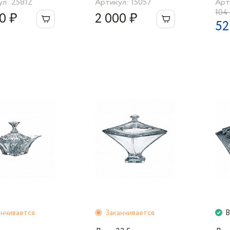
л: 25812
Артикул: 15057
Арт
104
0 ₽
2 000 ₽
52
анчивается
Заканчивается
В