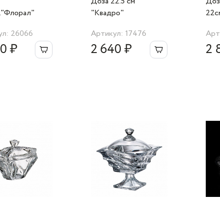
Доза 22.5 cм
Доз
."Флорал"
"Квадро"
22с
ул: 26066
Артикул: 17476
Арт
0 ₽
2 640 ₽
2 