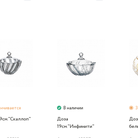
анчивается
В наличии
З
9cм."Скаллоп"
Доза
Доз
19см."Инфинити"
бел