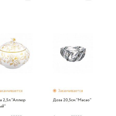
аканчивается
Заканчивается
а 2,5л."Аллюр
Доза 20,5см."Macao"
ый"