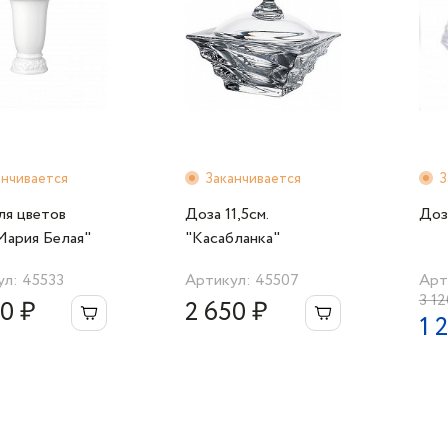
анчивается
Заканчивается
З
ля цветов
Доза 11,5см.
Доз
Мария Белая"
"Касабланка"
hal
л: 45533
Артикул: 45507
Арт
3 12
0 ₽
2 650 ₽
1 