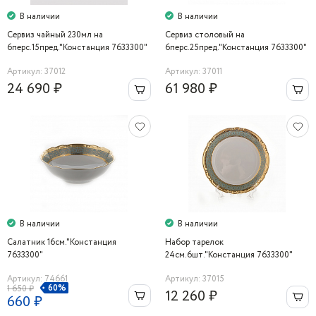
В наличии
В наличии
Сервиз чайный 230мл на
Сервиз столовый на
6перс.15пред."Констанция 7633300"
6перс.25пред."Констанция 7633300"
Thun
Thun
Артикул: 37012
Артикул: 37011
24 690 ₽
61 980 ₽
В наличии
В наличии
Салатник 16см."Констанция
Набор тарелок
7633300"
24см.6шт."Констанция 7633300"
Thun
Артикул: 74661
Артикул: 37015
60%
1 650 ₽
12 260 ₽
660 ₽