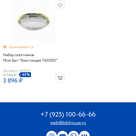
Заканчивается
Набор салатников
19см.6шт."Констанция 7633300"
Thun
Артикул: 38090
60%
9 740 ₽
3 896 ₽
+7 (925) 100-66-66
web@bibihouse.ru