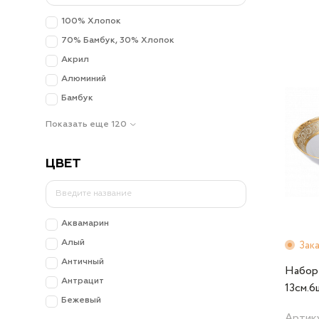
100% Хлопок
70% Бамбук, 30% Хлопок
Акрил
Алюминий
Бамбук
Показать еще 120
ЦВЕТ
Аквамарин
Алый
Зак
Античный
Набор
Антрацит
13см.6
Бежевый
76363
Артику