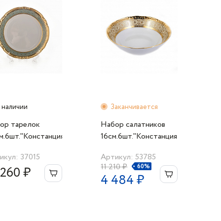
 наличии
Заканчивается
ор тарелок
Набор салатников
м.6шт."Констанция
16см.6шт."Констанция
3300" Thun
7636300" Thun
икул: 37015
Артикул: 53785
11 210 ₽
60%
 260 ₽
4 484 ₽