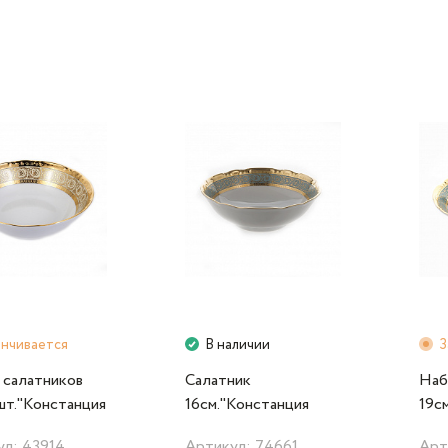
анчивается
В наличии
З
 салатников
Салатник
Наб
шт."Констанция
16см."Констанция
19с
00" Thun
7633300"
763
л: 43914
Артикул: 74661
Арт