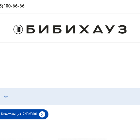
5) 100-66-66
е
x
 Констанция 7636300