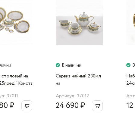
аличии
В наличии
В
 столовый на
Сервиз чайный 230мл
Наб
25пред."Констанция
на
24с
00" Thun
6перс.15пред."Констанция
763
л: 37011
Артикул: 37012
Арт
7633300" Thun
80 ₽
24 690 ₽
12