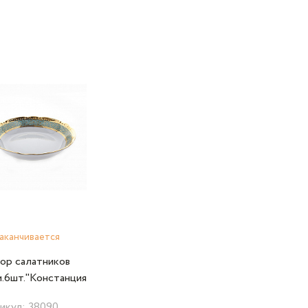
аканчивается
ор салатников
м.6шт."Констанция
3300" Thun
икул: 38090