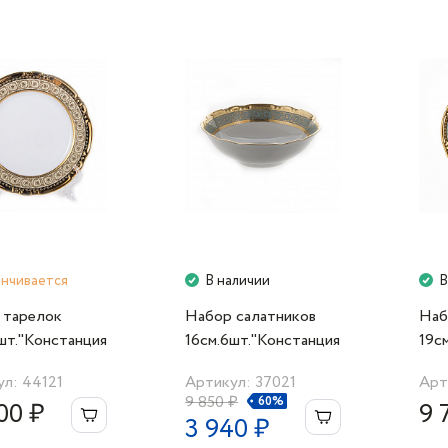
анчивается
В наличии
В
 тарелок
Набор салатников
Наб
шт."Констанция
16см.6шт."Констанция
19с
00" Thun
7633300" Thun
763
л: 44121
Артикул: 37021
Арт
9 850 ₽
60%
00 ₽
9 
3 940 ₽