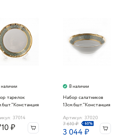
 наличии
В наличии
ор тарелок
Набор салатников
м.6шт."Констанция
13см.6шт."Констанция
3300" Thun
7633300" Thun
икул: 37014
Артикул: 37020
7 610 ₽
60%
710 ₽
3 044 ₽