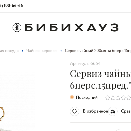
5) 100-66-66
ая посуда
Чайные сервизы
Сервиз чайный 200мл на 6перс.15
Артикул: 6654
Сервиз чайны
6перс.15пред.
Последний
В избранное
Срав