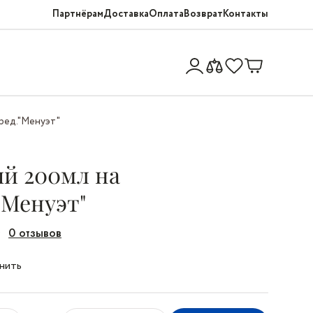
Партнёрам
Доставка
Оплата
Возврат
Контакты
пред."Менуэт"
й 200мл на
"Менуэт"
0 отзывов
нить